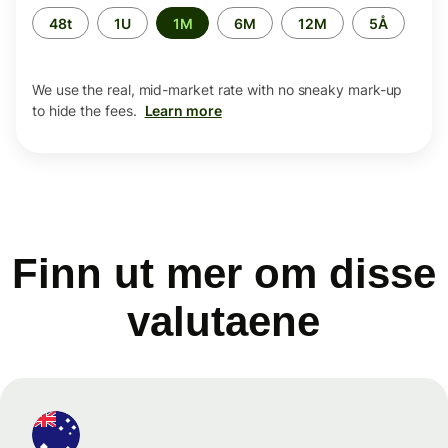
Time
48t
1U
1M
6M
12M
5Å
period
We use the real, mid-market rate with no sneaky mark-up
to hide the fees.
Learn more
Finn ut mer om disse
valutaene