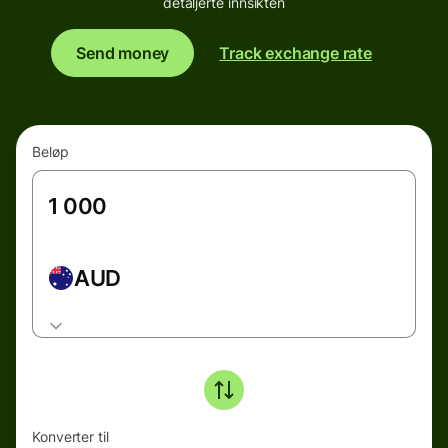
detaljerte innsikten
Send money
Track exchange rate
Beløp
AUD
Konverter til