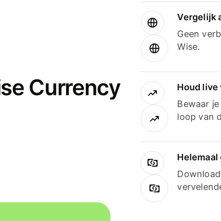
Vergelijk
Geen verbo
Wise.
ise Currency
Houd live
Bewaar je 
loop van d
Helemaal 
Downloade
vervelend