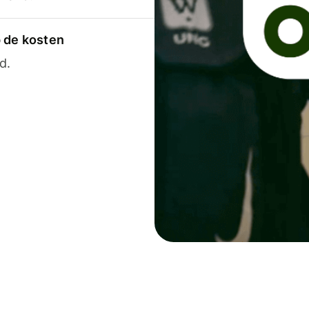
p de kosten
d.