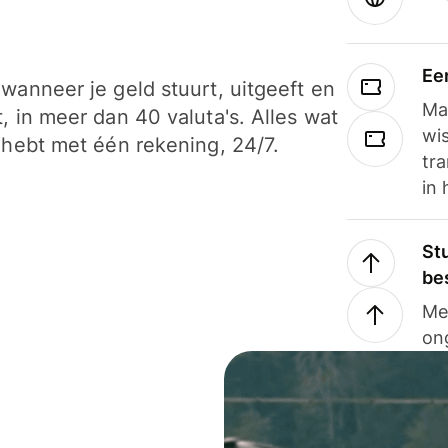
Ee
wanneer je geld stuurt, uitgeeft en
Ma
, in meer dan 40 valuta's. Alles wat
wi
 hebt met één rekening, 24/7.
tra
in 
Stu
be
Me
on