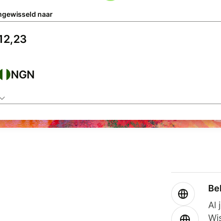
gewisseld naar
NGN
Be
Al 
Wi