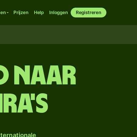
ken
Prijzen
Help
Inloggen
Registreren
O naar
ra's
ternationale