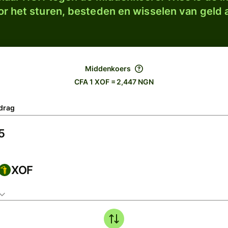
r het sturen, besteden en wisselen van geld a
Middenkoers
CFA 1 XOF = 2,447 NGN
drag
XOF