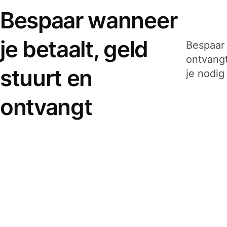
Bespaar wanneer
je betaalt, geld
Bespaar 
ontvangt
stuurt en
je nodig
ontvangt