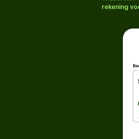
rekening voo
Be