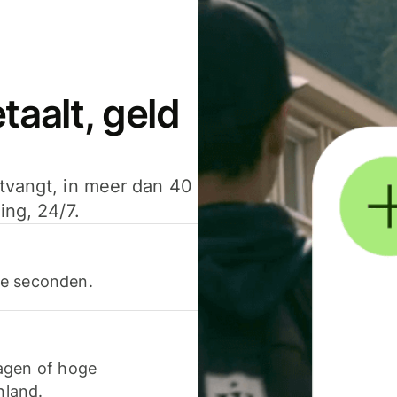
aalt, geld
ntvangt, in meer dan 40
ing, 24/7.
ele seconden.
agen of hoge
nland.