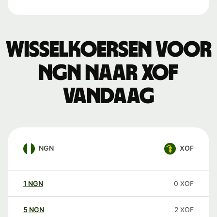
Wisselkoersen voor
NGN naar XOF
vandaag
NGN
XOF
1
NGN
0
XOF
5
NGN
2
XOF