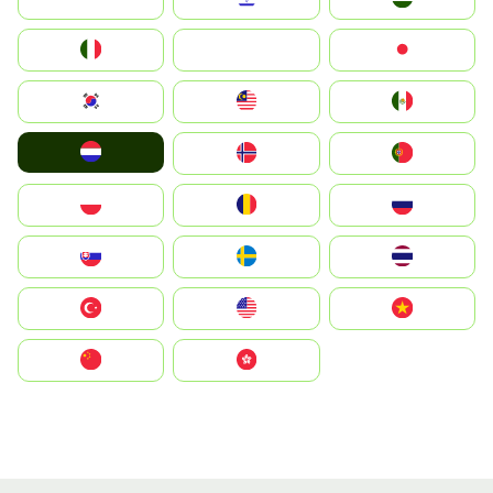
Italia
JA
Japan
South Korea
Malay
Mexico
Nederland
Norge
Portugal
Polska
România
Россия
Slovensko
Ruoŧŧa
ไทย
Türkiye
United States
Vietnam
中国
中國香港特別行政區