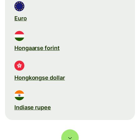
Euro
Hongaarse forint
Hongkongse dollar
Indiase rupee