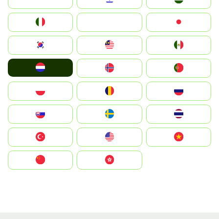
Italia
JA
Japan
South Korea
Malay
Mexico
Nederland
Norge
Portugal
Polska
România
Россия
Slovensko
Ruoŧŧa
ไทย
Türkiye
United States
Vietnam
中国
中國香港特別行政區