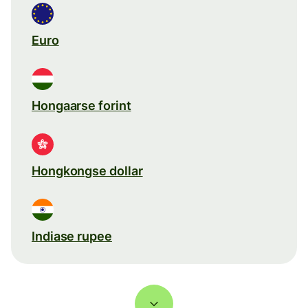
Euro
Hongaarse forint
Hongkongse dollar
Indiase rupee