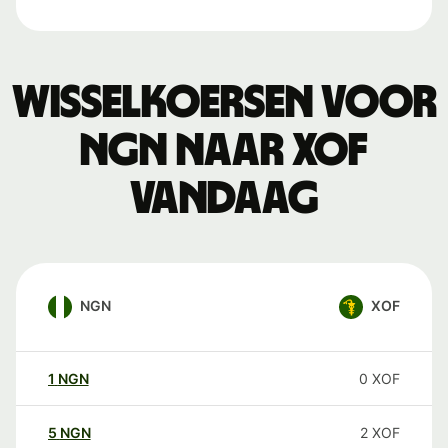
Wisselkoersen voor
NGN naar XOF
vandaag
NGN
XOF
1
NGN
0
XOF
5
NGN
2
XOF