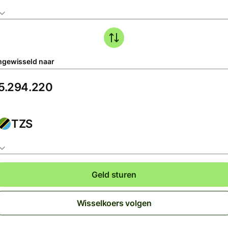
gewisseld naar
TZS
Geld sturen
Wisselkoers volgen