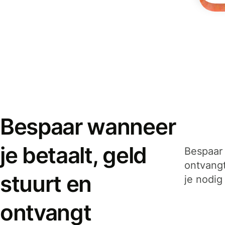
Bespaar wanneer
je betaalt, geld
Bespaar 
ontvangt
stuurt en
je nodig
ontvangt