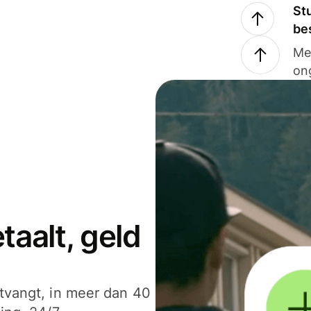
Stu
be
Me
on
aalt, geld
ntvangt, in meer dan 40