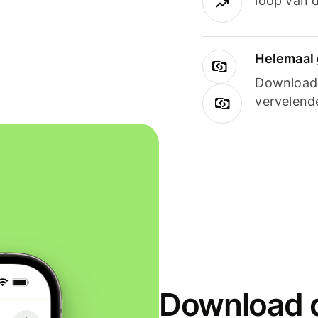
loop van d
Helemaal 
Downloade
vervelend
Download d