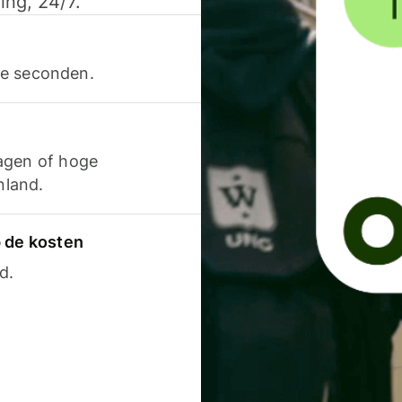
ing, 24/7.
ele seconden.
agen of hoge
nland.
p de kosten
d.