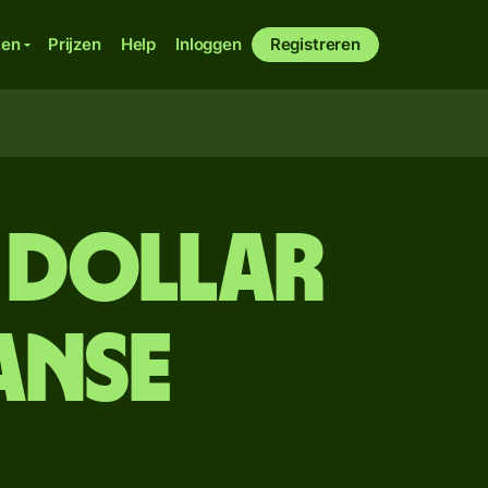
ken
Prijzen
Help
Inloggen
Registreren
 dollar
anse