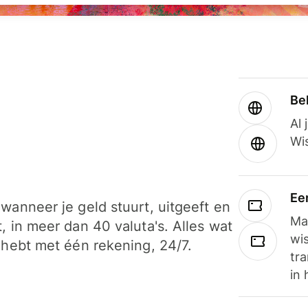
Be
Al 
Wi
Ee
wanneer je geld stuurt, uitgeeft en
Ma
, in meer dan 40 valuta's. Alles wat
wi
 hebt met één rekening, 24/7.
tra
in 