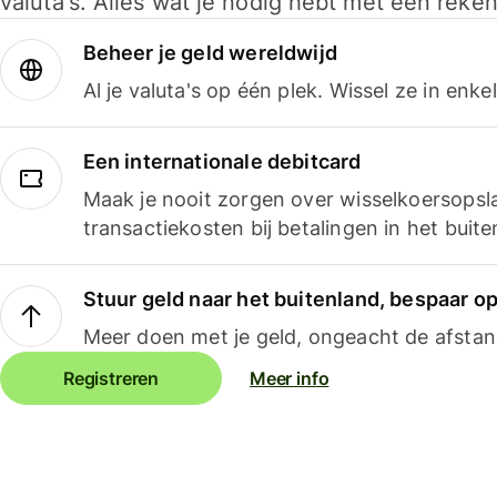
valuta's. Alles wat je nodig hebt met één reken
Beheer je geld wereldwijd
Al je valuta's op één plek. Wissel ze in enk
Een internationale debitcard
Maak je nooit zorgen over wisselkoersopsl
transactiekosten bij betalingen in het buite
Stuur geld naar het buitenland, bespaar o
Meer doen met je geld, ongeacht de afstan
Registreren
Meer info