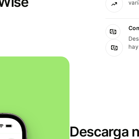
 Wise
var
Com
Des
hay
Descarga n