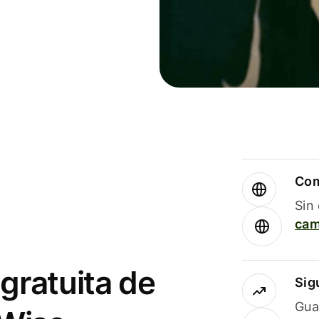
Com
Sin
cam
gratuita de
Sig
Gua