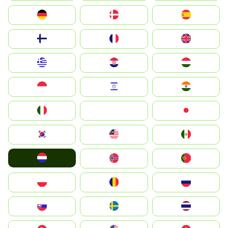
Deutschland
Denmark
España
Suomi
France
United Kingdom
Greece
Hrvatska
Magyarország
Indonesia
Israel
India
Italia
JA
Japan
South Korea
Malay
Mexico
Nederland
Norge
Portugal
Polska
România
Россия
Slovensko
Ruoŧŧa
ไทย