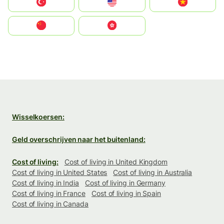
Türkiye
United States
Vietnam
中国
中國香港特別行政區
Wisselkoersen:
Geld overschrijven naar het buitenland:
Cost of living:
Cost of living in United Kingdom
Cost of living in United States
Cost of living in Australia
Cost of living in India
Cost of living in Germany
Cost of living in France
Cost of living in Spain
Cost of living in Canada