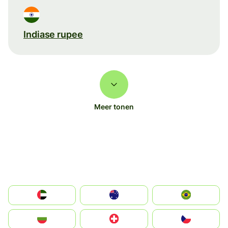
Indiase rupee
Meer tonen
الإمارات العربية المتحدة
Australia
Brazil
България
Switzerland
Czechia