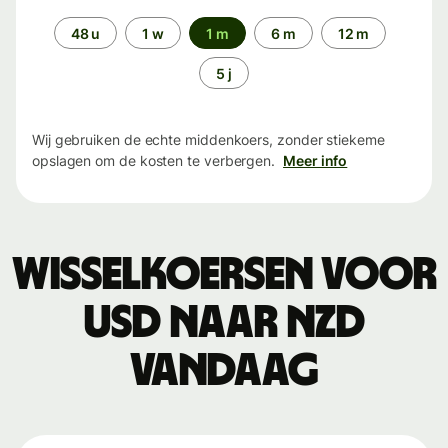
Periode
48 u
1 w
1 m
6 m
12 m
5 j
Wij gebruiken de echte middenkoers, zonder stiekeme
opslagen om de kosten te verbergen.
Meer info
Wisselkoersen voor
USD naar NZD
vandaag