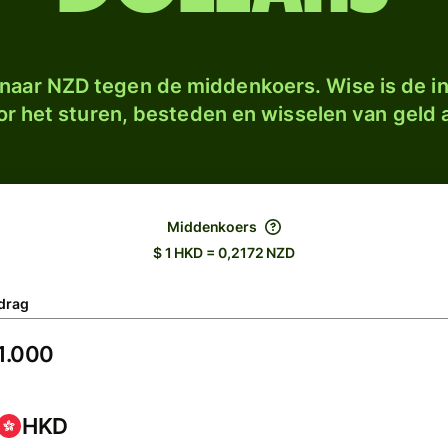
naar NZD tegen de middenkoers. Wise is de in
r het sturen, besteden en wisselen van geld a
Middenkoers
$ 1 HKD = 0,2172 NZD
drag
HKD