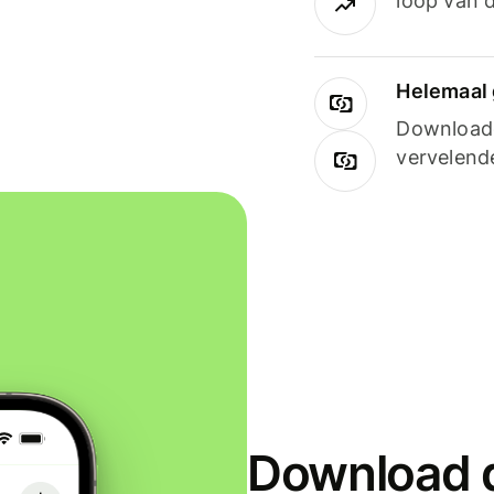
loop van d
Helemaal 
Downloade
vervelend
Download d