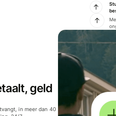
Stu
be
Me
on
aalt, geld
ntvangt, in meer dan 40