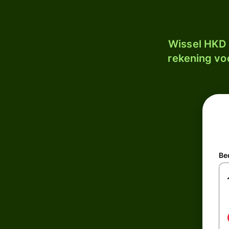
Wissel HKD 
rekening voo
Be