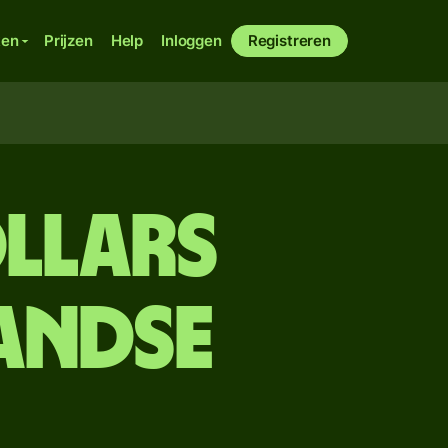
ken
Prijzen
Help
Inloggen
Registreren
llars
andse