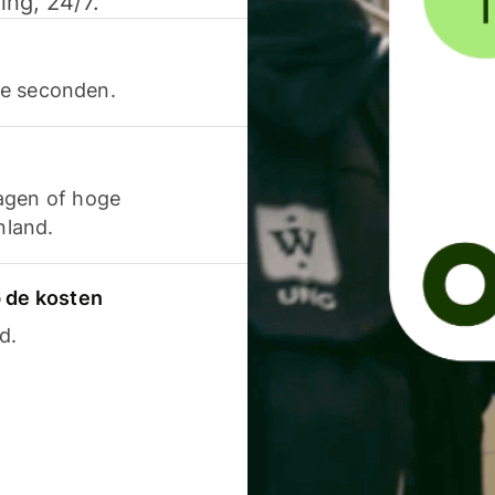
ing, 24/7.
ele seconden.
agen of hoge
nland.
p de kosten
d.