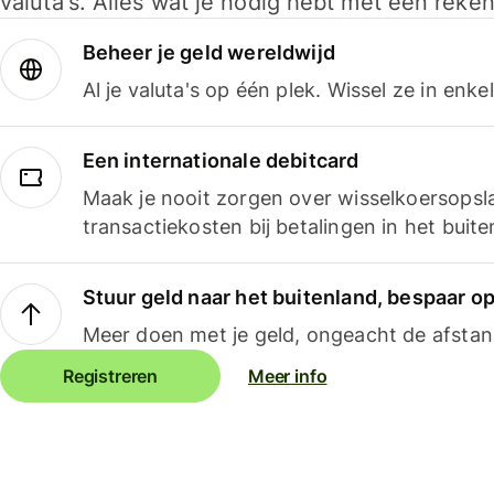
valuta's. Alles wat je nodig hebt met één reken
Beheer je geld wereldwijd
Al je valuta's op één plek. Wissel ze in enk
Een internationale debitcard
Maak je nooit zorgen over wisselkoersopsl
transactiekosten bij betalingen in het buite
Stuur geld naar het buitenland, bespaar o
Meer doen met je geld, ongeacht de afstan
Registreren
Meer info