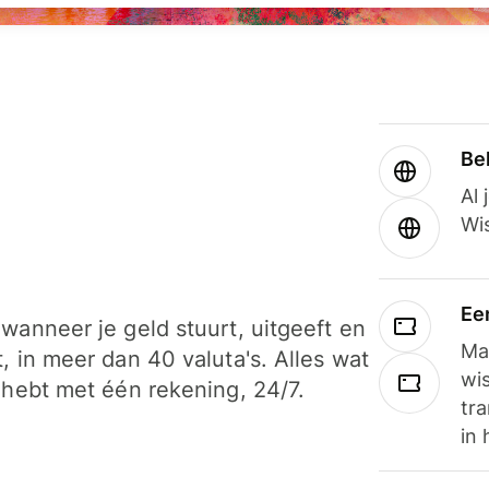
Be
Al 
Wi
Ee
wanneer je geld stuurt, uitgeeft en
Ma
, in meer dan 40 valuta's. Alles wat
wi
 hebt met één rekening, 24/7.
tra
in 