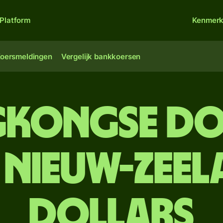
Platform
Kenmer
oersmeldingen
Vergelijk bankkoersen
kongse do
 Nieuw-Zeel
dollars