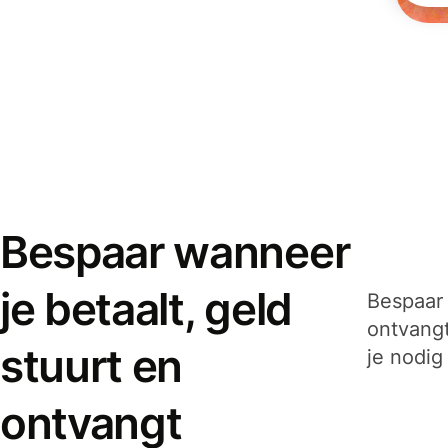
Bespaar wanneer
je betaalt, geld
Bespaar 
ontvangt
stuurt en
je nodig
ontvangt