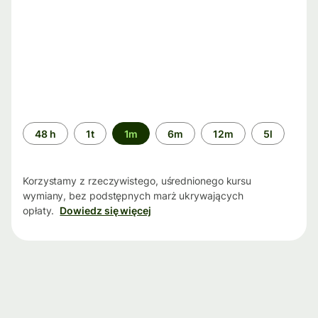
Przedział
48 h
1t
1m
6m
12m
5l
czasu
Korzystamy z rzeczywistego, uśrednionego kursu
wymiany, bez podstępnych marż ukrywających
opłaty.
Dowiedz się więcej