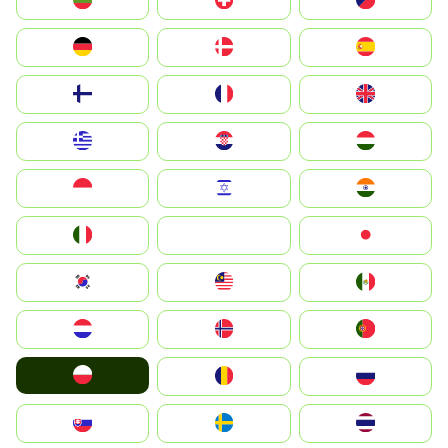
България
Switzerland
Czechia
Deutschland
Denmark
España
Suomi
France
United Kingdom
Greece
Hrvatska
Magyarország
Indonesia
Israel
India
Italia
JA
Japan
South Korea
Malay
Mexico
Nederland
Norge
Portugal
Polska
România
Россия
Slovensko
Ruoŧŧa
ไทย