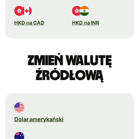
HKD na CAD
HKD na INR
Zmień walutę
źródłową
Dolar amerykański