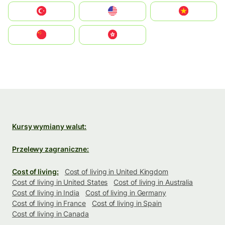
Türkiye
United States
Vietnam
中国
中國香港特別行政區
Kursy wymiany walut:
Przelewy zagraniczne:
Cost of living:
Cost of living in United Kingdom
Cost of living in United States
Cost of living in Australia
Cost of living in India
Cost of living in Germany
Cost of living in France
Cost of living in Spain
Cost of living in Canada