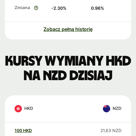
Zmiana
-2.30
%
0.96
%
Zobacz pełną historię
Kursy wymiany HKD
na NZD dzisiaj
HKD
NZD
100
HKD
21,63
NZD