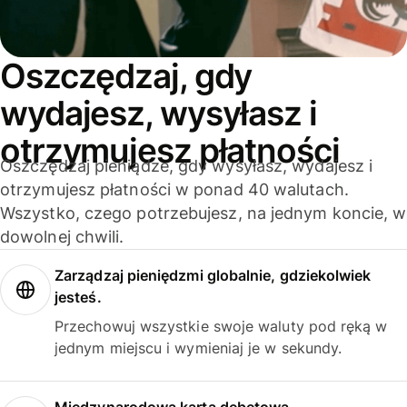
Oszczędzaj, gdy
wydajesz, wysyłasz i
otrzymujesz płatności
Oszczędzaj pieniądze, gdy wysyłasz, wydajesz i
otrzymujesz płatności w ponad 40 walutach.
Wszystko, czego potrzebujesz, na jednym koncie, w
dowolnej chwili.
Zarządzaj pieniędzmi globalnie, gdziekolwiek
jesteś.
Przechowuj wszystkie swoje waluty pod ręką w
jednym miejscu i wymieniaj je w sekundy.