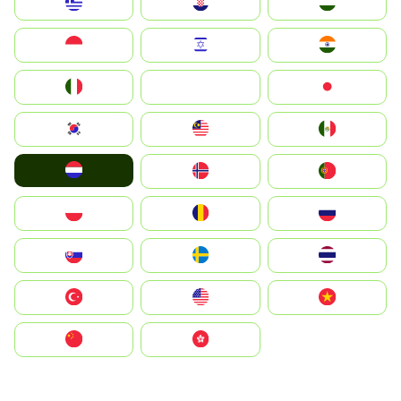
Greece
Hrvatska
Magyarország
Indonesia
Israel
India
Italia
JA
Japan
South Korea
Malay
Mexico
Nederland
Norge
Portugal
Polska
România
Россия
Slovensko
Ruoŧŧa
ไทย
Türkiye
United States
Vietnam
中国
中國香港特別行政區