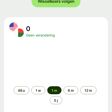
Wisselkoers volgen
0
Geen verandering
Periode
48 u
1 w
1 m
6 m
12 m
5 j