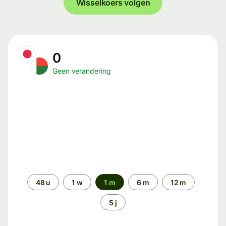
Wisselkoers volgen
0
Geen verandering
Periode
48 u
1 w
1 m
6 m
12 m
5 j