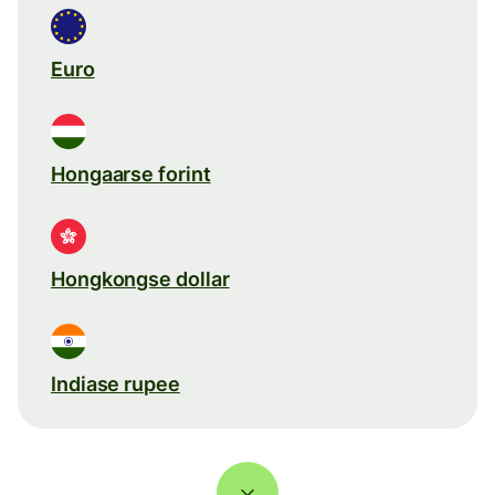
Euro
Hongaarse forint
Hongkongse dollar
Indiase rupee