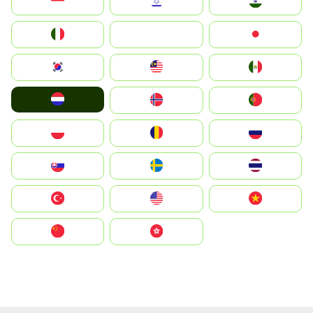
Indonesia
Israel
India
Italia
JA
Japan
South Korea
Malay
Mexico
Nederland
Norge
Portugal
Polska
România
Россия
Slovensko
Ruoŧŧa
ไทย
Türkiye
United States
Vietnam
中国
中國香港特別行政區