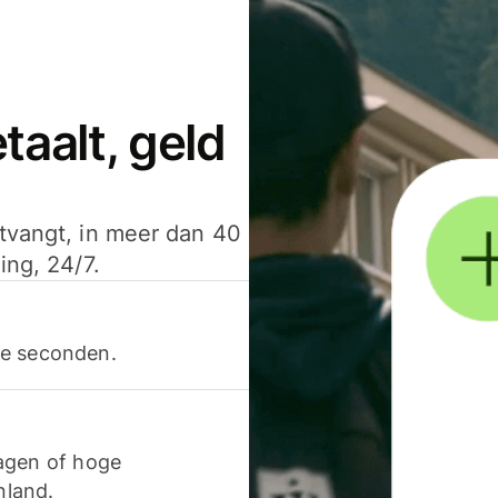
aalt, geld
ntvangt, in meer dan 40
ing, 24/7.
ele seconden.
agen of hoge
nland.