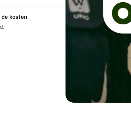
p de kosten
d.