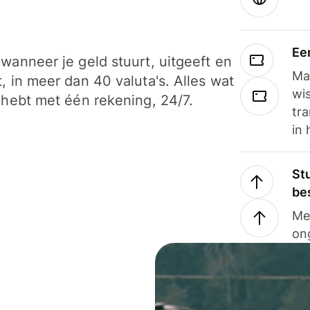
Ee
wanneer je geld stuurt, uitgeeft en
Ma
, in meer dan 40 valuta's. Alles wat
wi
 hebt met één rekening, 24/7.
tra
in 
Stu
be
Me
on