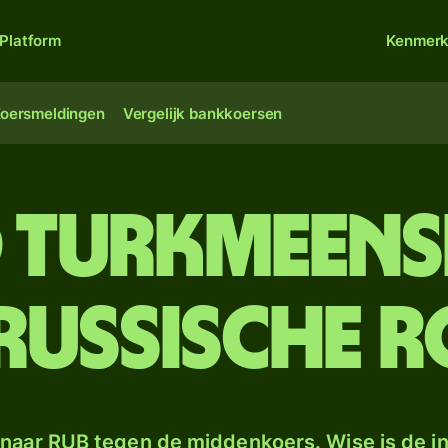
Platform
Kenmer
oersmeldingen
Vergelijk bankkoersen
d Turkmeens
Russische r
naar RUB tegen de middenkoers. Wise is de in