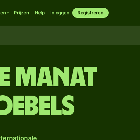
ken
Prijzen
Help
Inloggen
Registreren
e manat
oebels
ternationale