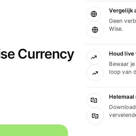
Vergelijk
Geen verbo
Wise.
ise Currency
Houd live
Bewaar je 
loop van d
Helemaal 
Downloade
vervelend