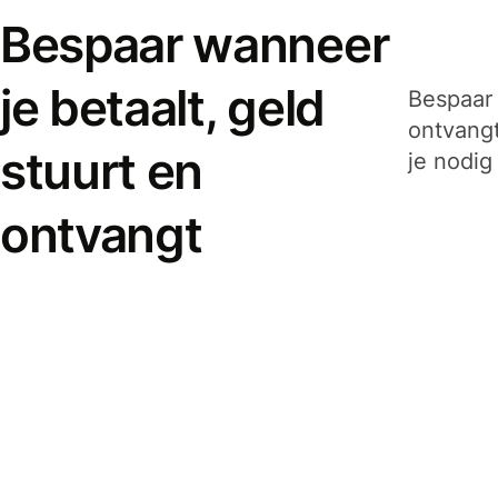
Bespaar wanneer
je betaalt, geld
Bespaar 
ontvangt
stuurt en
je nodig
ontvangt