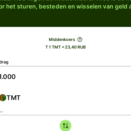
r het sturen, besteden en wisselen van geld a
Middenkoers
T 1 TMT = 23,40 RUB
drag
TMT