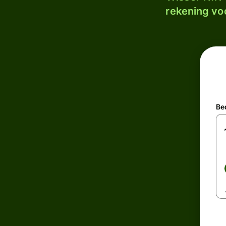
rekening voo
Be