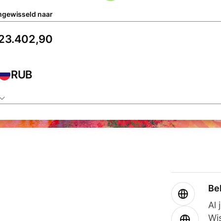
gewisseld naar
RUB
Be
Al 
Wi