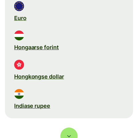
Euro
Hongaarse forint
Hongkongse dollar
Indiase rupee