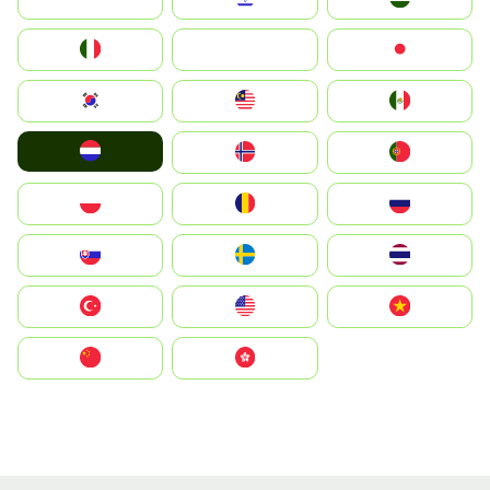
Italia
JA
Japan
South Korea
Malay
Mexico
Nederland
Norge
Portugal
Polska
România
Россия
Slovensko
Ruoŧŧa
ไทย
Türkiye
United States
Vietnam
中国
中國香港特別行政區