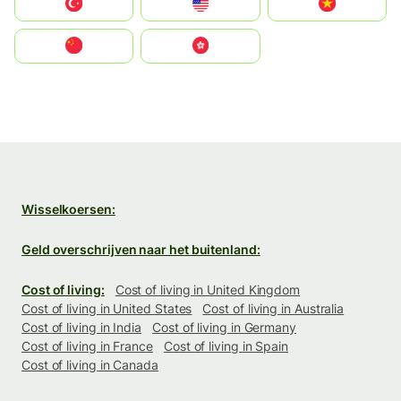
Türkiye
United States
Vietnam
中国
中國香港特別行政區
Wisselkoersen:
Geld overschrijven naar het buitenland:
Cost of living:
Cost of living in United Kingdom
Cost of living in United States
Cost of living in Australia
Cost of living in India
Cost of living in Germany
Cost of living in France
Cost of living in Spain
Cost of living in Canada