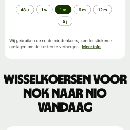
Periode
48 u
1 w
1 m
6 m
12 m
5 j
Wij gebruiken de echte middenkoers, zonder stiekeme
opslagen om de kosten te verbergen.
Meer info
Wisselkoersen voor
NOK naar NIO
vandaag