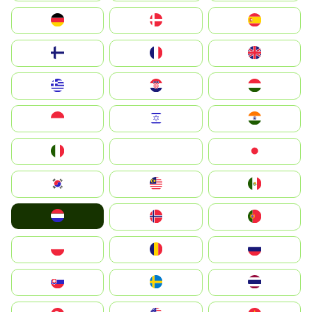
Deutschland
Denmark
España
Suomi
France
United Kingdom
Greece
Hrvatska
Magyarország
Indonesia
Israel
India
Italia
JA
Japan
South Korea
Malay
Mexico
Nederland
Norge
Portugal
Polska
România
Россия
Slovensko
Ruoŧŧa
ไทย