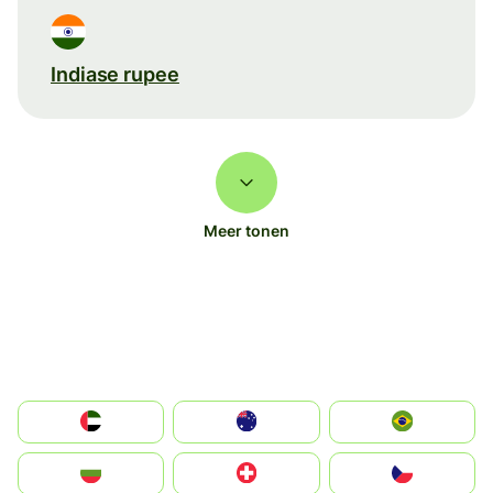
Indiase rupee
Meer tonen
الإمارات العربية المتحدة
Australia
Brazil
България
Switzerland
Czechia