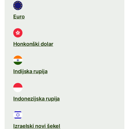
Euro
Honkonški dolar
Indijska rupija
Indonezijska rupija
Izraelski novi šekel