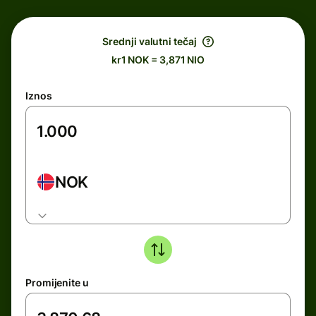
Srednji valutni tečaj
kr1 NOK = 3,871 NIO
Iznos
NOK
Promijenite u