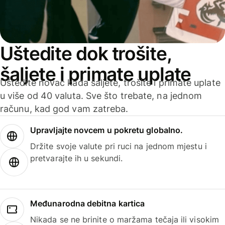
Uštedite dok trošite,
šaljete i primate uplate
Uštedite novac kada šaljete, trošite i primate uplate
u više od 40 valuta. Sve što trebate, na jednom
računu, kad god vam zatreba.
Upravljajte novcem u pokretu globalno.
Držite svoje valute pri ruci na jednom mjestu i
pretvarajte ih u sekundi.
Međunarodna debitna kartica
Nikada se ne brinite o maržama tečaja ili visokim