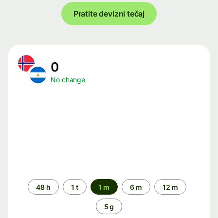
Pratite devizni tečaj
0
No change
Time
48 h
1 t
1 m
6 m
12 m
period
5 g