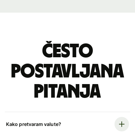
Često
postavljana
pitanja
Kako pretvaram valute?