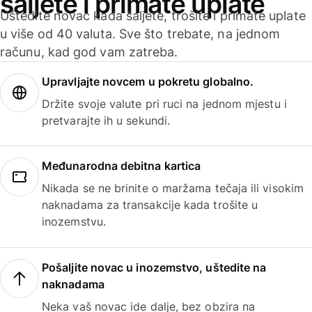
šaljete i primate uplate
Uštedite novac kada šaljete, trošite i primate uplate
u više od 40 valuta. Sve što trebate, na jednom
računu, kad god vam zatreba.
Upravljajte novcem u pokretu globalno.
Držite svoje valute pri ruci na jednom mjestu i
pretvarajte ih u sekundi.
Međunarodna debitna kartica
Nikada se ne brinite o maržama tečaja ili visokim
naknadama za transakcije kada trošite u
inozemstvu.
Pošaljite novac u inozemstvo, uštedite na
naknadama
Neka vaš novac ide dalje, bez obzira na