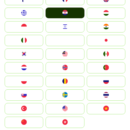
Hrvatska
Greece
Magyarország
Indonesia
Israel
India
Italia
JA
Japan
South Korea
Malay
Mexico
Nederland
Norge
Portugal
Polska
România
Россия
Slovensko
Ruoŧŧa
ไทย
Türkiye
United States
Vietnam
中国
中國香港特別行政區