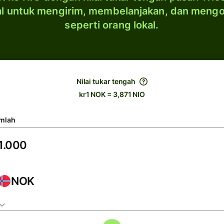
al untuk mengirim, membelanjakan, dan meng
seperti orang lokal.
Nilai tukar tengah
kr1 NOK = 3,871 NIO
mlah
NOK