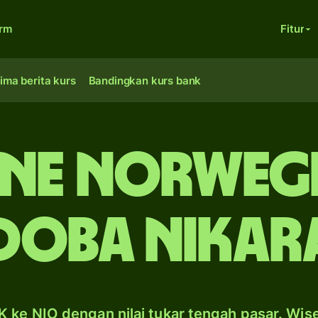
orm
Fitur
ima berita kurs
Bandingkan kurs bank
ne Norwegi
doba Nikar
 ke NIO dengan nilai tukar tengah pasar. Wis