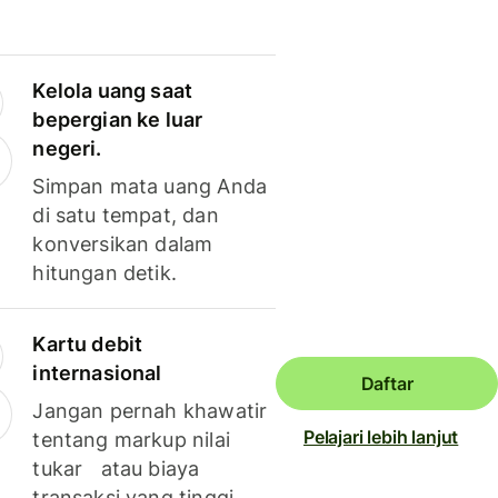
Kelola uang saat
bepergian ke luar
negeri.
Simpan mata uang Anda
di satu tempat, dan
konversikan dalam
hitungan detik.
Kartu debit
internasional
Daftar
Jangan pernah khawatir
Pelajari lebih lanjut
tentang markup nilai
tukar atau biaya
transaksi yang tinggi