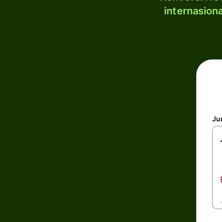
internasion
Ju