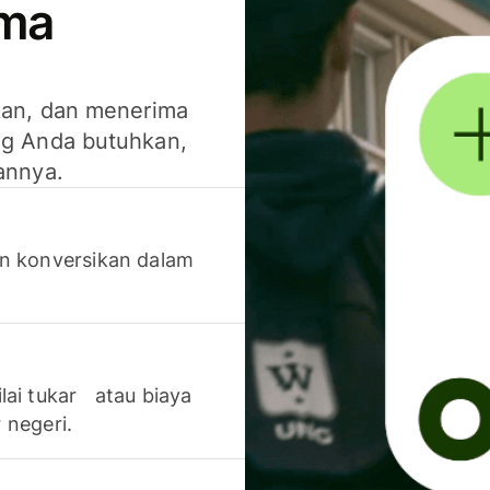
ima
kan, dan menerima
g Anda butuhkan,
annya.
n konversikan dalam
lai tukar atau biaya
 negeri.