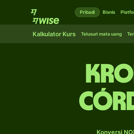
Pribadi
Bisnis
Platf
Kalkulator Kurs
Telusuri mata uang
Ter
kro
cór
Konversi NOK