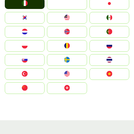
Italia
JA
Japan
South Korea
Malay
Mexico
Nederland
Norge
Portugal
Polska
România
Россия
Slovensko
Ruoŧŧa
ไทย
Türkiye
United States
Vietnam
中国
中國香港特別行政區