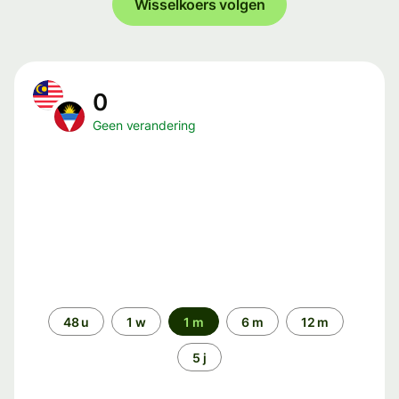
Wisselkoers volgen
0
Geen verandering
Periode
48 u
1 w
1 m
6 m
12 m
5 j