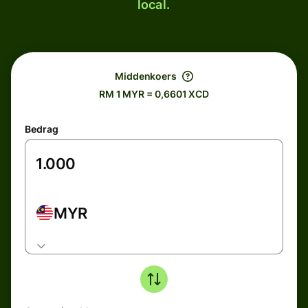
local.
Middenkoers
RM 1 MYR = 0,6601 XCD
Bedrag
MYR