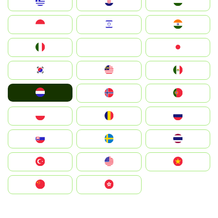
Greece
Hrvatska
Magyarország
Indonesia
Israel
India
Italia
JA
Japan
South Korea
Malay
Mexico
Nederland
Norge
Portugal
Polska
România
Россия
Slovensko
Ruoŧŧa
ไทย
Türkiye
United States
Vietnam
中国
中國香港特別行政區