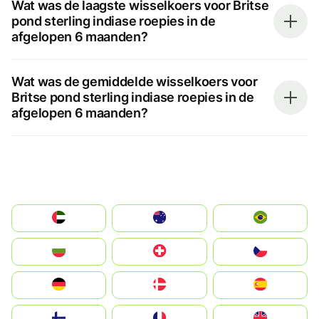
Wat was de laagste wisselkoers voor Britse
pond sterling indiase roepies in de
afgelopen 6 maanden?
Wat was de gemiddelde wisselkoers voor
Britse pond sterling indiase roepies in de
afgelopen 6 maanden?
الإمارات العربية المتحدة
Australia
Brazil
България
Switzerland
Czechia
Deutschland
Denmark
España
Suomi
France
United Kingdom