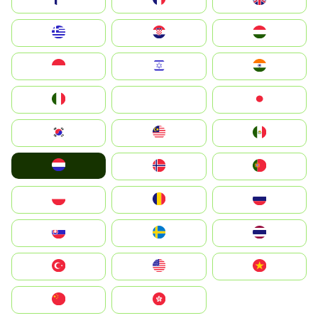
Greece
Hrvatska
Magyarország
Indonesia
Israel
India
Italia
JA
Japan
South Korea
Malay
Mexico
Nederland
Norge
Portugal
Polska
România
Россия
Slovensko
Ruoŧŧa
ไทย
Türkiye
United States
Vietnam
中国
中國香港特別行政區