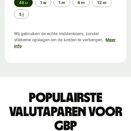
Periode
48 u
1 w
1 m
6 m
12 m
5 j
Wij gebruiken de echte middenkoers, zonder
stiekeme opslagen om de kosten te verbergen.
Meer
info
Populairste
valutaparen voor
GBP