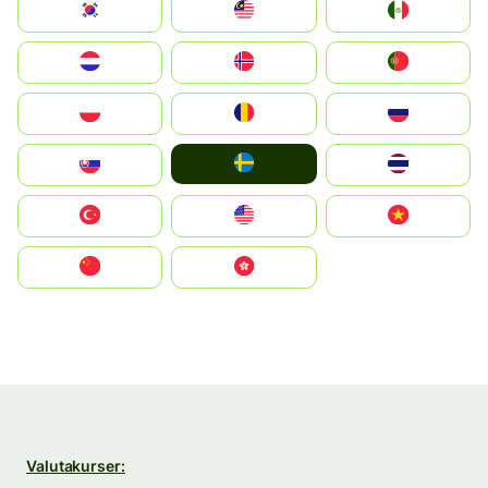
South Korea
Malay
Mexico
Nederland
Norge
Portugal
Polska
România
Россия
Ruoŧŧa
Slovensko
ไทย
Türkiye
United States
Vietnam
中国
中國香港特別行政區
Valutakurser: