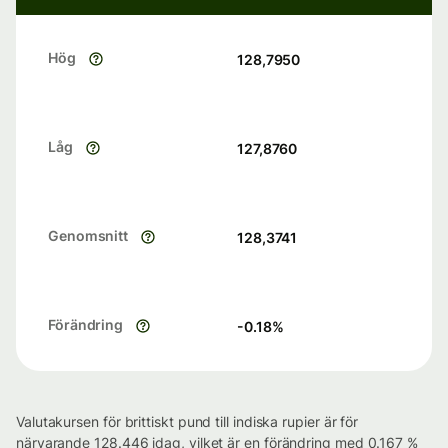
Hög
128,7950
Låg
127,8760
Genomsnitt
128,3741
Förändring
-0.18
%
Valutakursen för brittiskt pund till indiska rupier är för
närvarande 128.446 idag, vilket är en förändring med 0.167 %