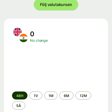
Följ valutakursen
0
No change
Time
48H
1V
1M
6M
12M
period
5Å