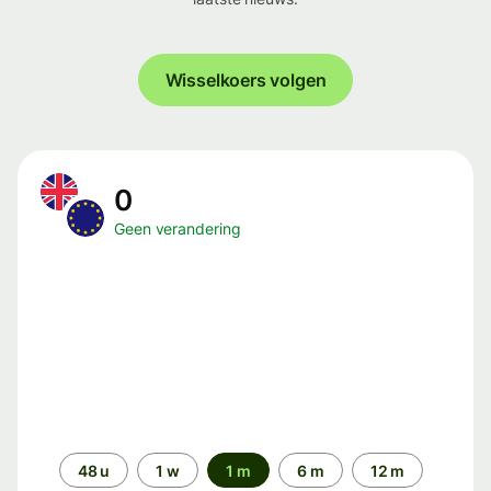
Wisselkoers volgen
0
Geen verandering
Periode
48 u
1 w
1 m
6 m
12 m