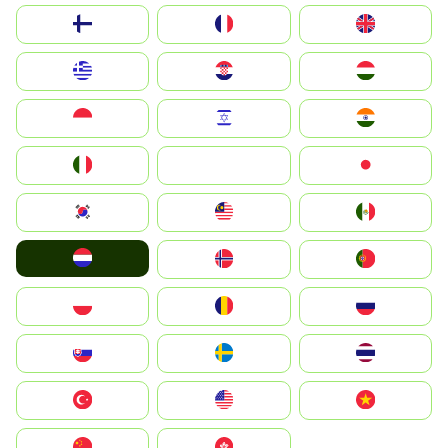
Suomi
France
United Kingdom
Greece
Hrvatska
Magyarország
Indonesia
Israel
India
Italia
JA
Japan
South Korea
Malay
Mexico
Nederland
Norge
Portugal
Polska
România
Россия
Slovensko
Ruoŧŧa
ไทย
Türkiye
United States
Vietnam
中国
中國香港特別行政區