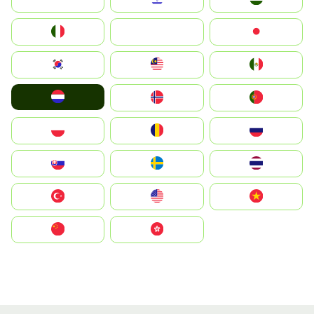
Italia
JA
Japan
South Korea
Malay
Mexico
Nederland
Norge
Portugal
Polska
România
Россия
Slovensko
Ruoŧŧa
ไทย
Türkiye
United States
Vietnam
中国
中國香港特別行政區