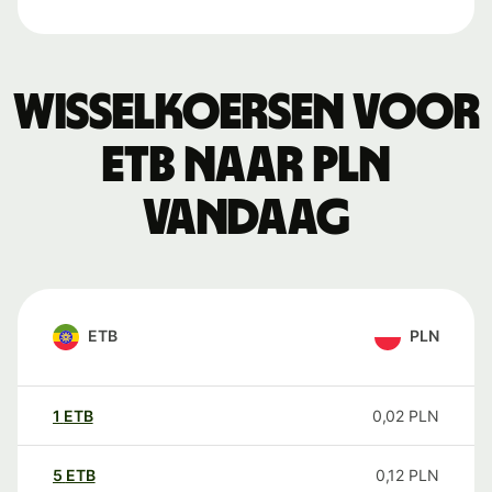
Wisselkoersen voor
ETB naar PLN
vandaag
ETB
PLN
1
ETB
0,02
PLN
5
ETB
0,12
PLN