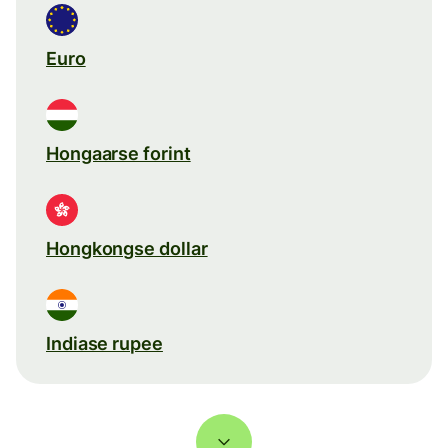
Euro
Hongaarse forint
Hongkongse dollar
Indiase rupee