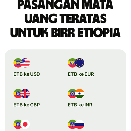
Pasangan mata
uang teratas
untuk birr Etiopia
ETB ke USD
ETB ke EUR
ETB ke GBP
ETB ke INR