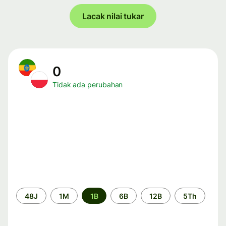
Lacak nilai tukar
0
Tidak ada perubahan
Periode
48J
1M
1B
6B
12B
5Th
waktu