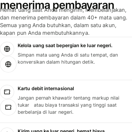
menerima pembayaran
Hemat uang saat Anda mengirim, membelanjakan,
dan menerima pembayaran dalam 40+ mata uang.
Semua yang Anda butuhkan, dalam satu akun,
kapan pun Anda membutuhkannya.
Kelola uang saat bepergian ke luar negeri.
Simpan mata uang Anda di satu tempat, dan
konversikan dalam hitungan detik.
Kartu debit internasional
Jangan pernah khawatir tentang markup nilai
tukar atau biaya transaksi yang tinggi saat
berbelanja di luar negeri.
Kirim uang ke luar negeri, hemat biaya