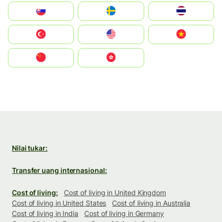
Slovensko
Ruoŧŧa
ไทย
Türkiye
United States
Vietnam
中国
中國香港特別行政區
Nilai tukar:
Transfer uang internasional:
Cost of living:
Cost of living in United Kingdom
Cost of living in United States
Cost of living in Australia
Cost of living in India
Cost of living in Germany