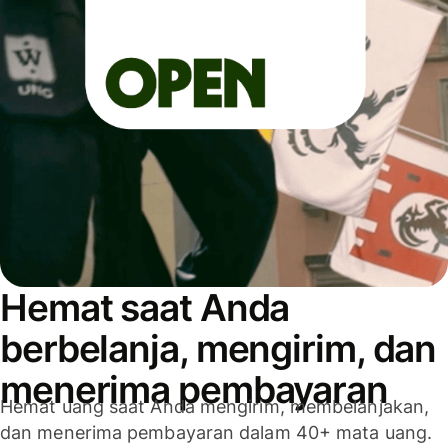
Hemat saat Anda
berbelanja, mengirim, dan
menerima pembayaran
Hemat uang saat Anda mengirim, membelanjakan,
dan menerima pembayaran dalam 40+ mata uang.