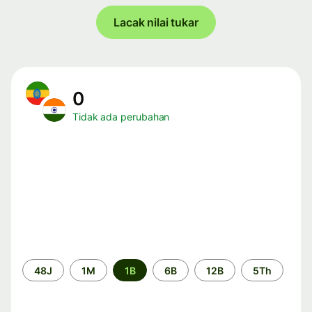
Lacak nilai tukar
0
Tidak ada perubahan
Periode
48J
1M
1B
6B
12B
5Th
waktu