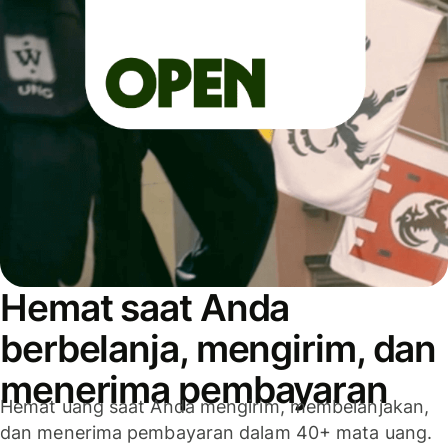
Hemat saat Anda
berbelanja, mengirim, dan
menerima pembayaran
Hemat uang saat Anda mengirim, membelanjakan,
dan menerima pembayaran dalam 40+ mata uang.