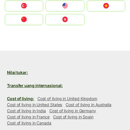
Türkiye
United States
Vietnam
中国
中國香港特別行政區
Nilai tukar:
Transfer uang internasional:
Cost of living:
Cost of living in United Kingdom
Cost of living in United States
Cost of living in Australia
Cost of living in India
Cost of living in Germany
Cost of living in France
Cost of living in Spain
Cost of living in Canada