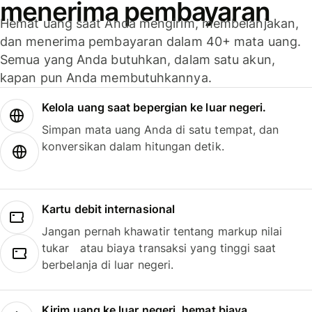
menerima pembayaran
Hemat uang saat Anda mengirim, membelanjakan,
dan menerima pembayaran dalam 40+ mata uang.
Semua yang Anda butuhkan, dalam satu akun,
kapan pun Anda membutuhkannya.
Kelola uang saat bepergian ke luar negeri.
Simpan mata uang Anda di satu tempat, dan
konversikan dalam hitungan detik.
Kartu debit internasional
Jangan pernah khawatir tentang markup nilai
tukar atau biaya transaksi yang tinggi saat
berbelanja di luar negeri.
Kirim uang ke luar negeri, hemat biaya