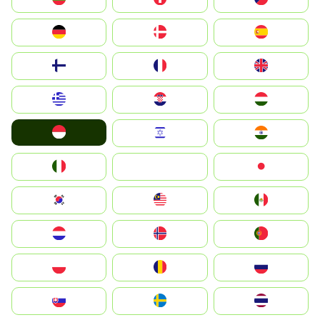
Deutschland
Denmark
España
Suomi
France
United Kingdom
Greece
Hrvatska
Magyarország
Indonesia
Israel
India
Italia
JA
Japan
South Korea
Malay
Mexico
Nederland
Norge
Portugal
Polska
România
Россия
Slovensko
Ruoŧŧa
ไทย