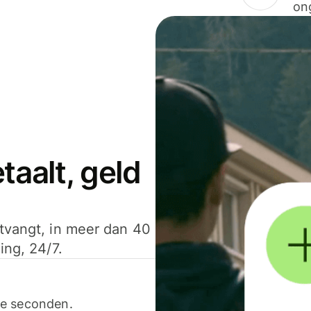
on
aalt, geld
ntvangt, in meer dan 40
ing, 24/7.
ele seconden.