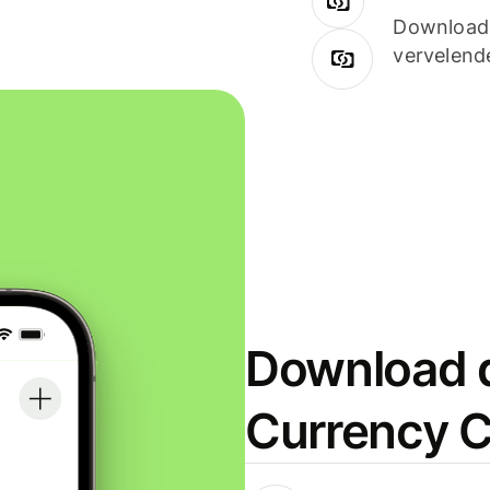
Downloade
vervelend
Download d
Currency C