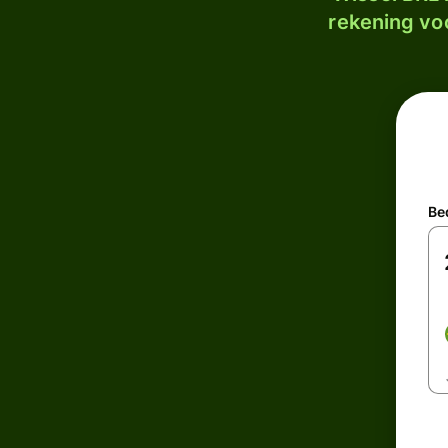
rekening voo
Be