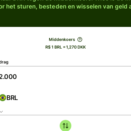
r het sturen, besteden en wisselen van geld a
Middenkoers
R$ 1 BRL = 1,270 DKK
drag
BRL