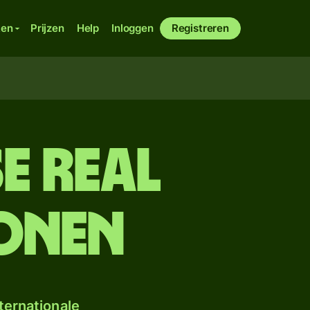
ken
Prijzen
Help
Inloggen
Registreren
e real
ronen
ternationale