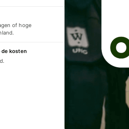
agen of hoge
nland.
p de kosten
d.