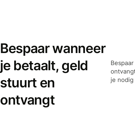
Bespaar wanneer
je betaalt, geld
Bespaar 
ontvangt
stuurt en
je nodig
ontvangt