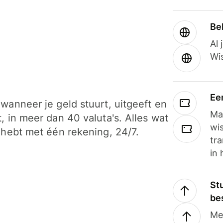
Be
Al 
Wi
Ee
wanneer je geld stuurt, uitgeeft en
Ma
, in meer dan 40 valuta's. Alles wat
wi
 hebt met één rekening, 24/7.
tra
in 
Stu
be
Me