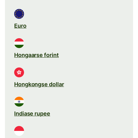
Euro
Hongaarse forint
Hongkongse dollar
Indiase rupee