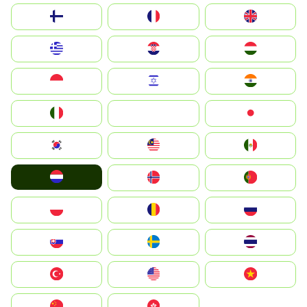
Suomi
France
United Kingdom
Greece
Hrvatska
Magyarország
Indonesia
Israel
India
Italia
JA
Japan
South Korea
Malay
Mexico
Nederland
Norge
Portugal
Polska
România
Россия
Slovensko
Ruoŧŧa
ไทย
Türkiye
United States
Vietnam
中国
中國香港特別行政區