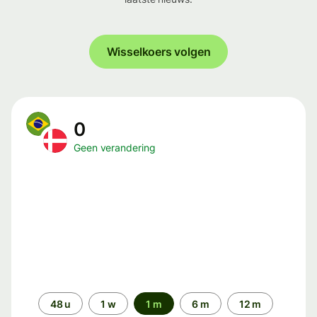
Wisselkoers volgen
0
Geen verandering
Periode
48 u
1 w
1 m
6 m
12 m