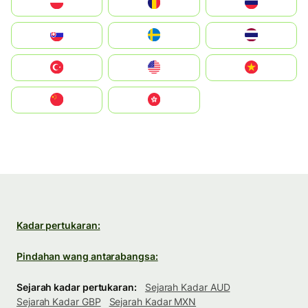
Polska
România
Россия
Slovensko
Ruoŧŧa
ไทย
Türkiye
United States
Vietnam
中国
中國香港特別行政區
Kadar pertukaran:
Pindahan wang antarabangsa:
Sejarah kadar pertukaran:
Sejarah Kadar AUD
Sejarah Kadar GBP
Sejarah Kadar MXN