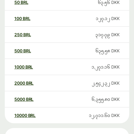
50
BRL
၆၃.၅၆
DKK
100
BRL
၁၂၇.၁၂
DKK
250
BRL
၃၁၇.၇၉
DKK
500
BRL
၆၃၅.၅၈
DKK
1000
BRL
၁,၂၇၁.၁၆
DKK
2000
BRL
၂,၅၄၂.၃၂
DKK
5000
BRL
၆,၃၅၅.၈၀
DKK
10000
BRL
၁၂,၇၁၁.၆၀
DKK