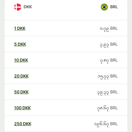
DKK
BRL
1
DKK
၀.၇၉
BRL
5
DKK
၃.၉၃
BRL
10
DKK
၇.၈၇
BRL
20
DKK
၁၅.၇၃
BRL
50
DKK
၃၉.၃၃
BRL
100
DKK
၇၈.၆၇
BRL
250
DKK
၁၉၆.၆၇
BRL