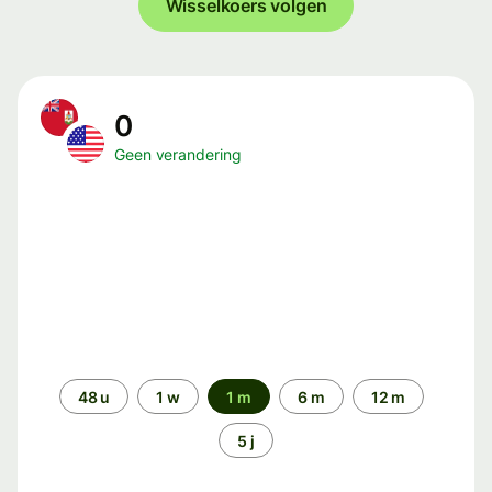
Wisselkoers volgen
0
Geen verandering
Periode
48 u
1 w
1 m
6 m
12 m
5 j