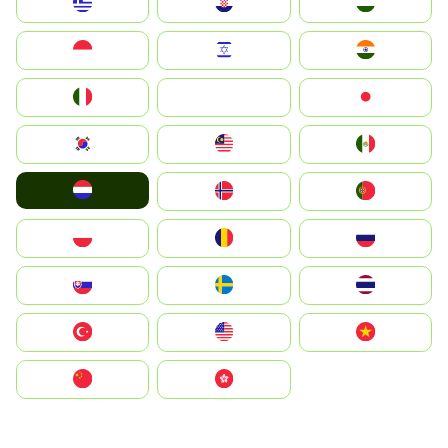
Greece
Hrvatska
Magyarország
Indonesia
Israel
India
Italia
JA
Japan
South Korea
Malay
Mexico
Nederland
Norge
Portugal
Polska
România
Россия
Slovensko
Ruoŧŧa
ไทย
Türkiye
United States
Vietnam
中国
中國香港特別行政區