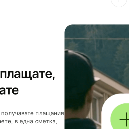
 плащате,
ате
и получавате плащания
аете, в една сметка,