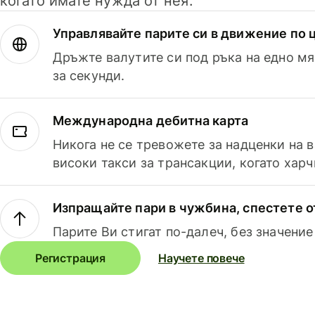
когато имате нужда от нея.
Управлявайте парите си в движение по ц
Дръжте валутите си под ръка на едно мя
за секунди.
Международна дебитна карта
Никога не се тревожете за надценки на 
високи такси за трансакции, когато харч
Изпращайте пари в чужбина, спестете о
Парите Ви стигат по-далеч, без значение
Регистрация
Научете повече