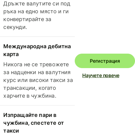
Дръжте валутите си под
ръка на едно място и ги
конвертирайте за
секунди.
Международна дебитна
карта
Регистрация
Никога не се тревожете
за надценки на валутния
Научете повече
курс или високи такси за
трансакции, когато
харчите в чужбина.
Изпращайте пари в
чужбина, спестете от
такси