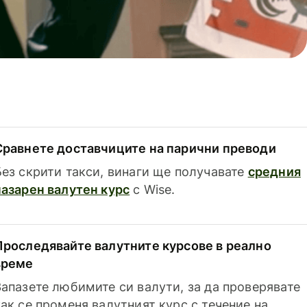
Сравнете доставчиците на парични преводи
Без скрити такси, винаги ще получавате
средния
пазарен валутен курс
с Wise.
Проследявайте валутните курсове в реално
време
Запазете любимите си валути, за да проверявате
как се променя валутният курс с течение на