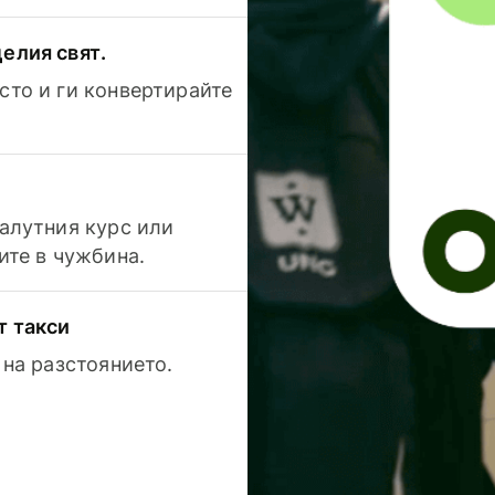
елия свят.
сто и ги конвертирайте
валутния курс или
ите в чужбина.
т такси
 на разстоянието.