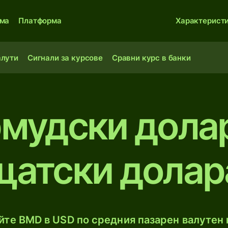
ма
Платформа
Характерист
алути
Сигнали за курсове
Сравни курс в банки
рмудски дола
щатски долар
те BMD в USD по средния пазарен валутен 