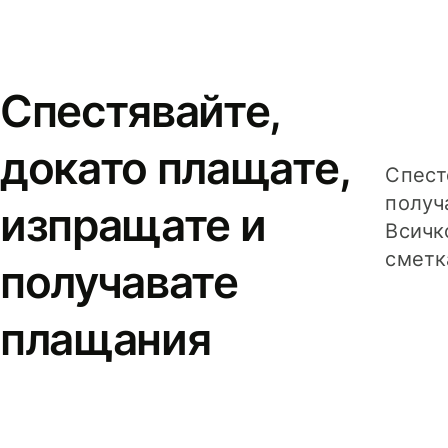
Спестявайте,
докато плащате,
Спест
получ
изпращате и
Всичк
сметк
получавате
плащания