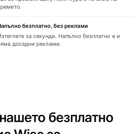
времето.
Напълно безплатно, без реклами
Изтеглете за секунди. Напълно безплатно е и
няма досадни реклами.
 нашето безплатно