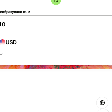
еобразувано към
USD