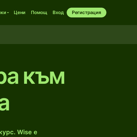
ики
Цени
Помощ
Вход
Регистрация
ра към
а
курс. Wise е