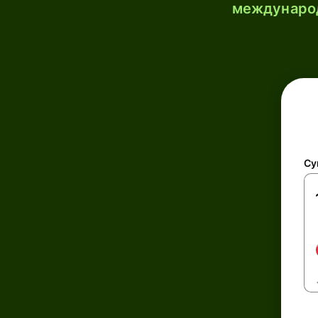
международ
Су