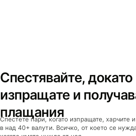
Спестявайте, докато
изпращате и получав
плащания
Спестете пари, когато изпращате, харчите 
в над 40+ валути. Всичко, от което се нужд