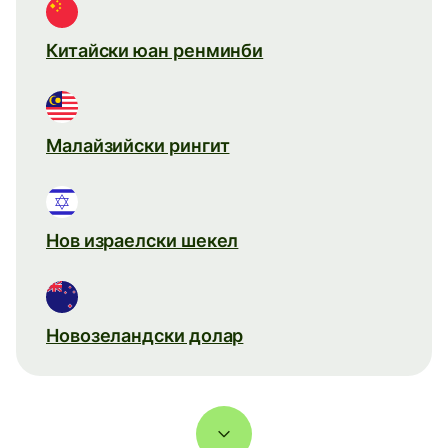
Китайски юан ренминби
Малайзийски рингит
Нов израелски шекел
Новозеландски долар