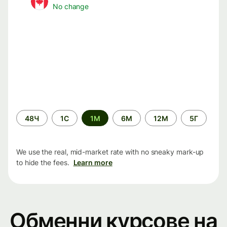
No change
Time
48Ч
1С
1М
6М
12М
5Г
period
We use the real, mid-market rate with no sneaky mark-up
to hide the fees.
Learn more
Обменни курсове на