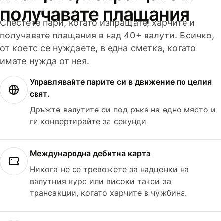
получавате плащания
Спестете пари, когато изпращате, харчите и
получавате плащания в над 40+ валути. Всичко,
от което се нуждаете, в една сметка, когато
имате нужда от нея.
Управлявайте парите си в движение по целия
свят.
Дръжте валутите си под ръка на едно място и
ги конвертирайте за секунди.
Международна дебитна карта
Никога не се тревожете за надценки на
валутния курс или високи такси за
трансакции, когато харчите в чужбина.