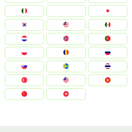
Italia
JA
Japan
South Korea
Malay
Mexico
Nederland
Norge
Portugal
Polska
România
Россия
Slovensko
Ruoŧŧa
ไทย
Türkiye
United States
Vietnam
中国
中國香港特別行政區