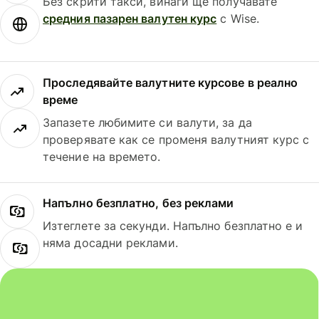
Без скрити такси, винаги ще получавате
средния пазарен валутен курс
с Wise.
Проследявайте валутните курсове в реално
време
Запазете любимите си валути, за да
проверявате как се променя валутният курс с
течение на времето.
Напълно безплатно, без реклами
Изтеглете за секунди. Напълно безплатно е и
няма досадни реклами.