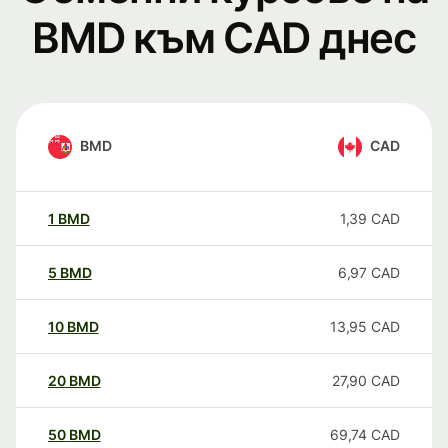
BMD към CAD днес
BMD
CAD
1
BMD
1,39
CAD
5
BMD
6,97
CAD
10
BMD
13,95
CAD
20
BMD
27,90
CAD
50
BMD
69,74
CAD