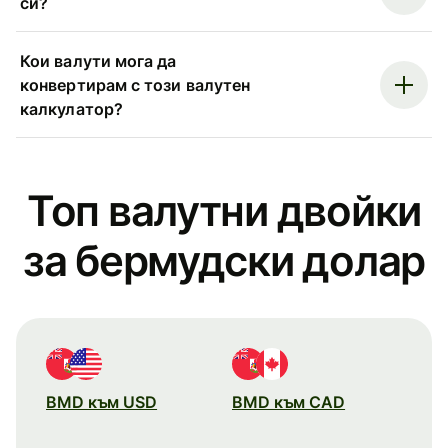
си?
Кои валути мога да
конвертирам с този валутен
калкулатор?
Топ валутни двойки
за бермудски долар
BMD към USD
BMD към CAD