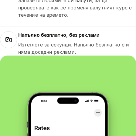
Запазете любимите си валути, за да
проверявате как се променя валутният курс с
течение на времето.
Напълно безплатно, без реклами
Изтеглете за секунди. Напълно безплатно е и
няма досадни реклами.