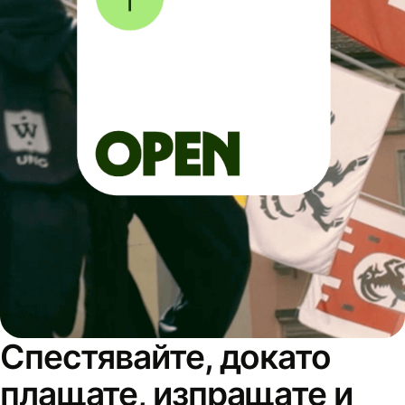
Спестявайте, докато
плащате, изпращате и