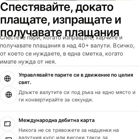
Спестявайте, докато
плащате, изпращате и
получавате плащания
Спестете пари, когато изпращате, харчите и
получавате плащания в над 40+ валути. Всичко,
от което се нуждаете, в една сметка, когато
имате нужда от нея.
Управлявайте парите си в движение по целия
свят.
Дръжте валутите си под ръка на едно място и
ги конвертирайте за секунди.
Международна дебитна карта
Никога не се тревожете за надценки на
валутния курс или високи такси за