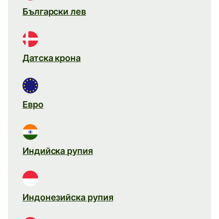
Български лев
Датска крона
Евро
Индийска рупия
Индонезийска рупия