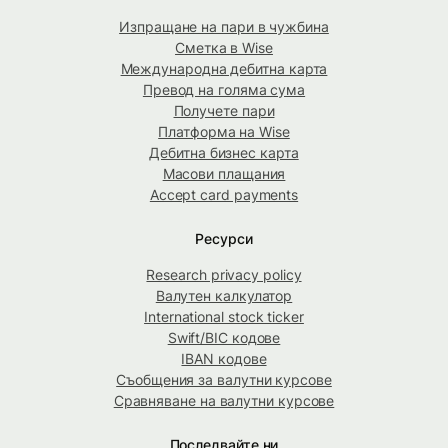
Изпращане на пари в чужбина
Сметка в Wise
Международна дебитна карта
Превод на голяма сума
Получете пари
Платформа на Wise
Дебитна бизнес карта
Масови плащания
Accept card payments
Ресурси
Research privacy policy
Валутен калкулатор
International stock ticker
Swift/BIC кодове
IBAN кодове
Съобщения за валутни курсове
Сравняване на валутни курсове
Последвайте ни