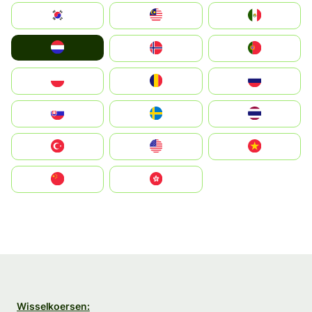
South Korea
Malay
Mexico
Nederland
Norge
Portugal
Polska
România
Россия
Slovensko
Ruoŧŧa
ไทย
Türkiye
United States
Vietnam
中国
中國香港特別行政區
Wisselkoersen: