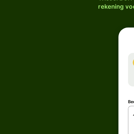
rekening voo
Be