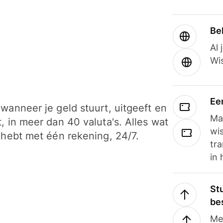
Be
Al 
Wi
Ee
wanneer je geld stuurt, uitgeeft en
Ma
, in meer dan 40 valuta's. Alles wat
wi
 hebt met één rekening, 24/7.
tra
in 
Stu
be
Me