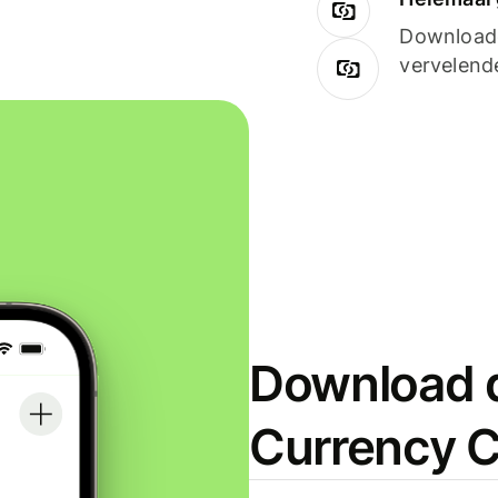
Downloade
vervelend
Download d
Currency C