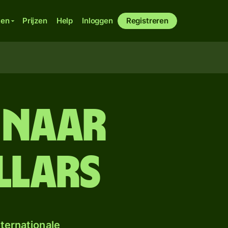
ken
Prijzen
Help
Inloggen
Registreren
v naar
llars
ternationale