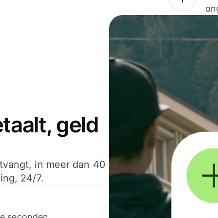
on
aalt, geld
ntvangt, in meer dan 40
ing, 24/7.
ele seconden.