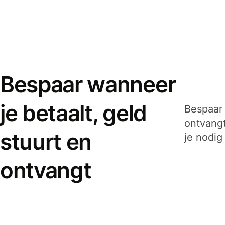
Bespaar wanneer
je betaalt, geld
Bespaar 
ontvangt
stuurt en
je nodig
ontvangt