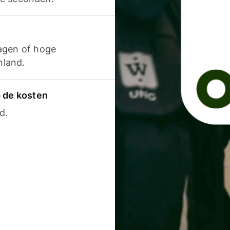
agen of hoge
nland.
p de kosten
d.