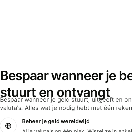
Bespaar wanneer je bet
stuurt en ontvangt
Bespaar wanneer je geld stuurt, uitgeeft en o
valuta's. Alles wat je nodig hebt met één reken
Beheer je geld wereldwijd
Al je valuta's op één plek. Wissel ze in enk