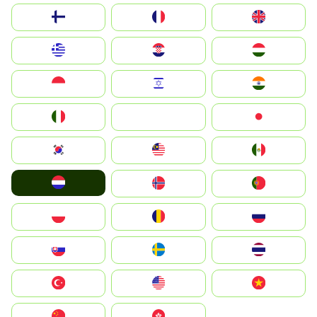
Suomi
France
United Kingdom
Greece
Hrvatska
Magyarország
Indonesia
Israel
India
Italia
JA
Japan
South Korea
Malay
Mexico
Nederland
Norge
Portugal
Polska
România
Россия
Slovensko
Ruoŧŧa
ไทย
Türkiye
United States
Vietnam
中国
中國香港特別行政區