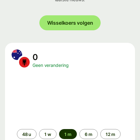
Wisselkoers volgen
0
Geen verandering
Periode
48 u
1 w
1 m
6 m
12 m