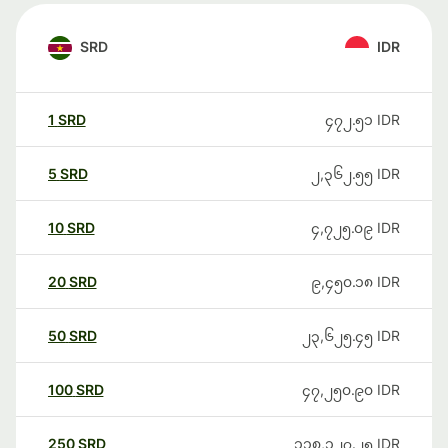
SRD
IDR
1
SRD
၄၇၂.၅၁
IDR
5
SRD
၂,၃၆၂.၅၅
IDR
10
SRD
၄,၇၂၅.၀၉
IDR
20
SRD
၉,၄၅၀.၁၈
IDR
50
SRD
၂၃,၆၂၅.၄၅
IDR
100
SRD
၄၇,၂၅၀.၉၀
IDR
250
SRD
၁၁၈,၁၂၇.၂၅
IDR