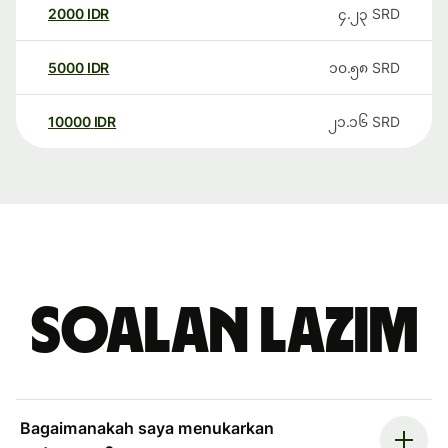
2000
IDR
၄.၂၃
SRD
5000
IDR
၁၀.၅၈
SRD
10000
IDR
၂၁.၁၆
SRD
Soalan Lazim
Bagaimanakah saya menukarkan