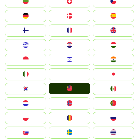
България
Switzerland
Czechia
Deutschland
Denmark
España
Suomi
France
United Kingdom
Greece
Hrvatska
Magyarország
Indonesia
Israel
India
Italia
JA
Japan
Malay
South Korea
Mexico
Nederland
Norge
Portugal
Polska
România
Россия
Slovensko
Ruoŧŧa
ไทย