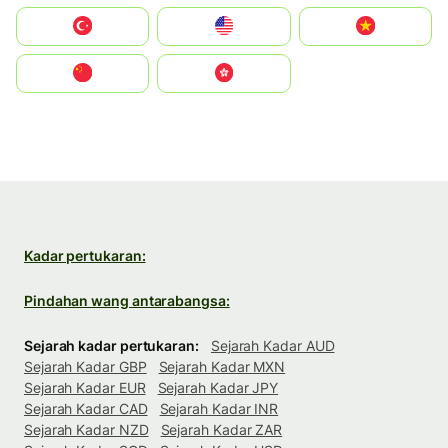
Türkiye
United States
Vietnam
中国
中國香港特別行政區
Kadar pertukaran:
Pindahan wang antarabangsa:
Sejarah kadar pertukaran:
Sejarah Kadar AUD
Sejarah Kadar GBP
Sejarah Kadar MXN
Sejarah Kadar EUR
Sejarah Kadar JPY
Sejarah Kadar CAD
Sejarah Kadar INR
Sejarah Kadar NZD
Sejarah Kadar ZAR