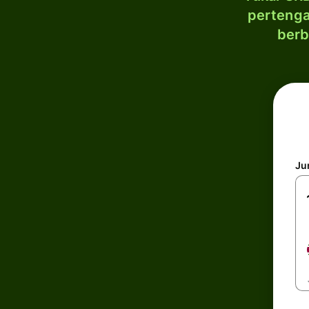
pertenga
berb
Ju