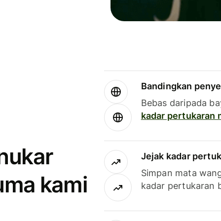
Bandingkan penye
Bebas daripada ba
kadar pertukaran
enukar
Jejak kadar pertu
Simpan mata wan
uma kami
kadar pertukaran 