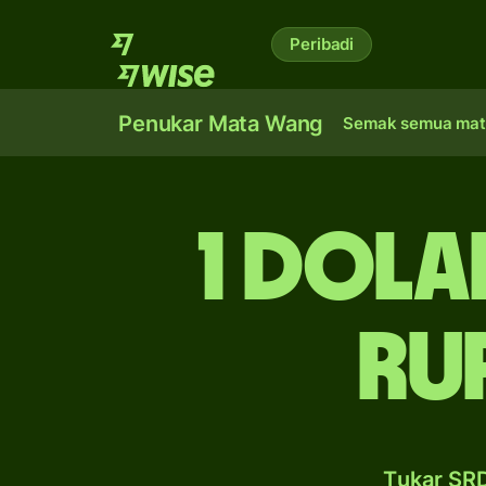
Peribadi
Penukar Mata Wang
Semak semua mat
1 dola
ru
Tukar SR