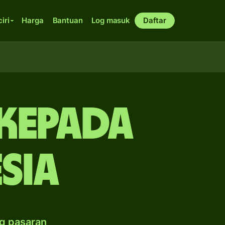
ciri
Harga
Bantuan
Log masuk
Daftar
 kepada
sia
g pasaran