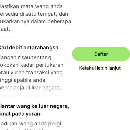
Pastikan mata wang anda
tersedia di satu tempat, dan
tukarkannya dalam beberapa
saat.
Kad debit antarabangsa
Daftar
Jangan risau tentang
tokokan kadar pertukaran
Ketahui lebih lanjut
atau yuran transaksi yang
tinggi apabila anda
berbelanja di luar negara.
Hantar wang ke luar negara,
jimat pada yuran
Jadikan wang anda pergi