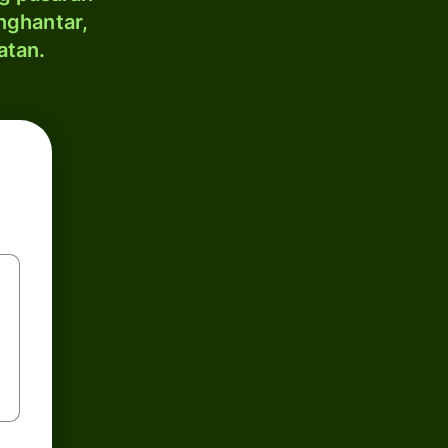
nghantar,
atan.