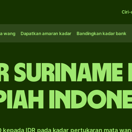
Ciri-
a wang
Dapatkan amaran kadar
Bandingkan kadar bank
r Suriname
piah Indone
D kepada IDR pada kadar pertukaran mata wan