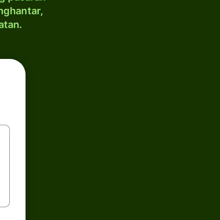
nghantar,
atan.