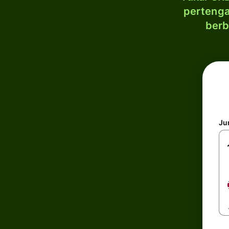
pertenga
berb
Ju