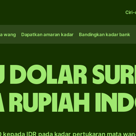
Ciri-
a wang
Dapatkan amaran kadar
Bandingkan kadar bank
u dolar Su
 rupiah In
D kepada IDR pada kadar pertukaran mata wan