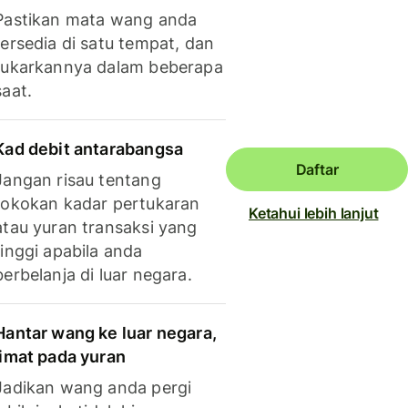
Pastikan mata wang anda
tersedia di satu tempat, dan
tukarkannya dalam beberapa
saat.
Kad debit antarabangsa
Daftar
Jangan risau tentang
tokokan kadar pertukaran
Ketahui lebih lanjut
atau yuran transaksi yang
tinggi apabila anda
berbelanja di luar negara.
Hantar wang ke luar negara,
jimat pada yuran
Jadikan wang anda pergi