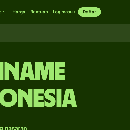
ciri
Harga
Bantuan
Log masuk
Daftar
riname
donesia
g pasaran