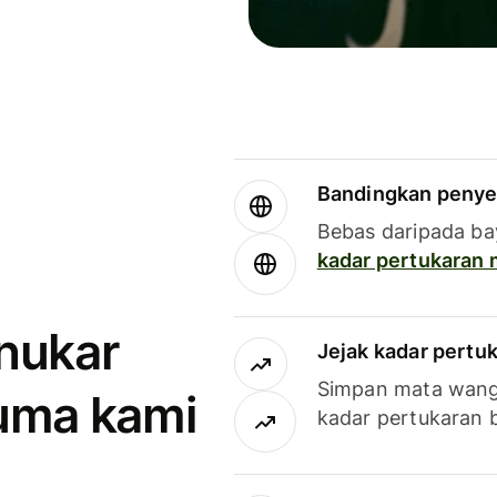
Bandingkan penye
Bebas daripada ba
kadar pertukaran
enukar
Jejak kadar pertu
Simpan mata wan
uma kami
kadar pertukaran 