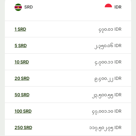
SRD
IDR
1
SRD
၄၇၀.၀၁
IDR
5
SRD
၂,၃၅၀.၀၆
IDR
10
SRD
၄,၇၀၀.၁၁
IDR
20
SRD
၉,၄၀၀.၂၂
IDR
50
SRD
၂၃,၅၀၀.၅၅
IDR
100
SRD
၄၇,၀၀၁.၁၀
IDR
250
SRD
၁၁၇,၅၀၂.၇၅
IDR