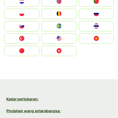
Nederland
Norge
Portugal
Polska
România
Россия
Slovensko
Ruoŧŧa
ไทย
Türkiye
United States
Vietnam
中国
中國香港特別行政區
Kadar pertukaran:
Pindahan wang antarabangsa: