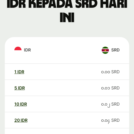
IDR kepada SRD hari
ini
IDR
SRD
1
IDR
၀.၀၀
SRD
5
IDR
၀.၀၁
SRD
10
IDR
၀.၀၂
SRD
20
IDR
၀.၀၄
SRD