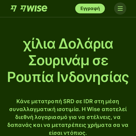
Εγγραφή
χίλια Δολάρια
Σουρινάμ σε
Ρουπία Ινδονησίας
Κάνε μετατροπή SRD σε IDR στη μέση
συναλλαγματική ισοτιμία. Η Wise αποτελεί
διεθνή λογαριασμό για να στέλνεις, να
δαπανάς και να μετατρέπεις χρήματα σα να
είσαι ντόπιος.