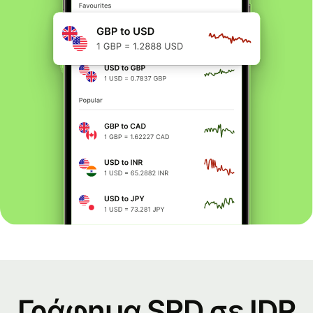
Γράφημα SRD σε IDR