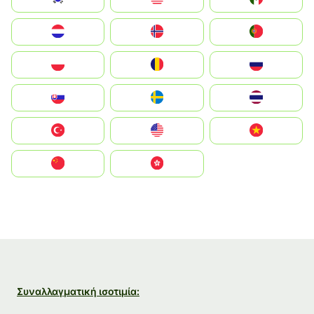
Nederland
Norge
Portugal
Polska
România
Россия
Slovensko
Ruoŧŧa
ไทย
Türkiye
United States
Vietnam
中国
中國香港特別行政區
Συναλλαγματική ισοτιμία: