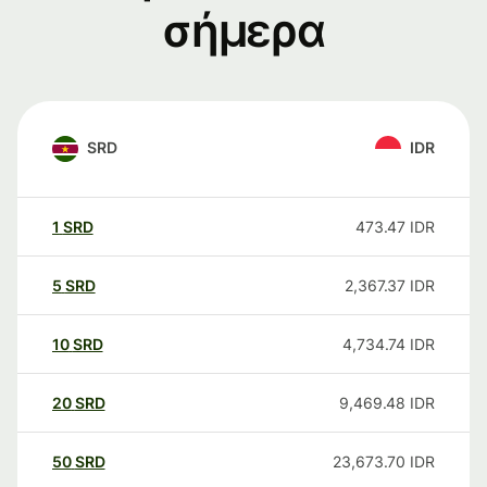
σήμερα
SRD
IDR
1
SRD
473.47
IDR
5
SRD
2,367.37
IDR
10
SRD
4,734.74
IDR
20
SRD
9,469.48
IDR
50
SRD
23,673.70
IDR