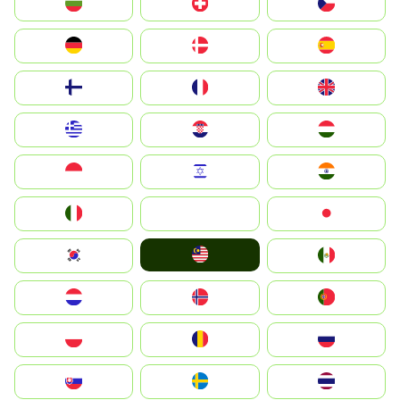
България
Switzerland
Czechia
Deutschland
Denmark
España
Suomi
France
United Kingdom
Greece
Hrvatska
Magyarország
Indonesia
Israel
India
Italia
JA
Japan
Malay
South Korea
Mexico
Nederland
Norge
Portugal
Polska
România
Россия
Slovensko
Ruoŧŧa
ไทย