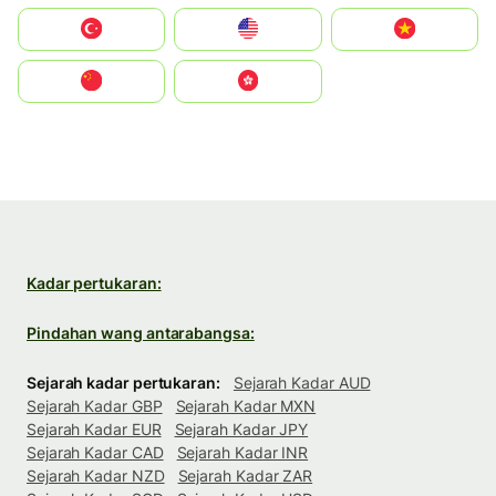
Türkiye
United States
Vietnam
中国
中國香港特別行政區
Kadar pertukaran:
Pindahan wang antarabangsa:
Sejarah kadar pertukaran:
Sejarah Kadar AUD
Sejarah Kadar GBP
Sejarah Kadar MXN
Sejarah Kadar EUR
Sejarah Kadar JPY
Sejarah Kadar CAD
Sejarah Kadar INR
Sejarah Kadar NZD
Sejarah Kadar ZAR