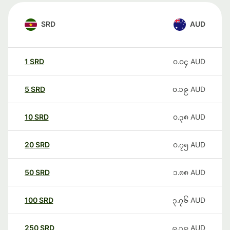
SRD
AUD
1
SRD
၀.၀၄
AUD
5
SRD
၀.၁၉
AUD
10
SRD
၀.၃၈
AUD
20
SRD
၀.၇၅
AUD
50
SRD
၁.၈၈
AUD
100
SRD
၃.၇၆
AUD
250
SRD
၉.၃၉
AUD