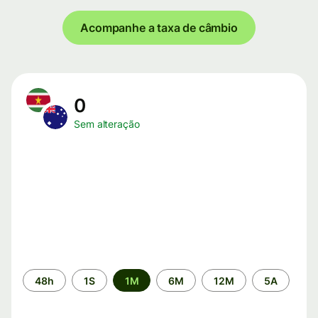
Acompanhe a taxa de câmbio
0
Sem alteração
Período
48h
1S
1M
6M
12M
5A
de
tempo