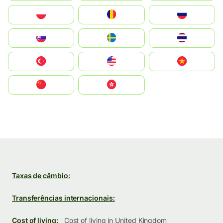
Polska
România
Россия
Slovensko
Ruoŧŧa
ไทย
Türkiye
United States
Vietnam
中国
中國香港特別行政區
Taxas de câmbio:
Transferências internacionais:
Cost of living:
Cost of living in United Kingdom