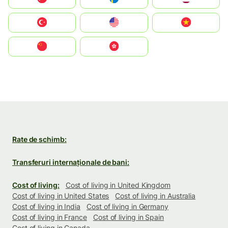
Türkiye
United States
Vietnam
中国
中國香港特別行政區
Rate de schimb:
Transferuri internaționale de bani:
Cost of living:
Cost of living in United Kingdom
Cost of living in United States
Cost of living in Australia
Cost of living in India
Cost of living in Germany
Cost of living in France
Cost of living in Spain
Cost of living in Canada