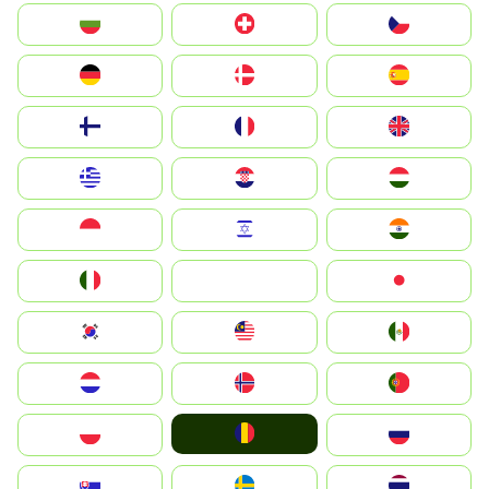
България
Switzerland
Czechia
Deutschland
Denmark
España
Suomi
France
United Kingdom
Greece
Hrvatska
Magyarország
Indonesia
Israel
India
Italia
JA
Japan
South Korea
Malay
Mexico
Nederland
Norge
Portugal
România
Polska
Россия
Slovensko
Ruoŧŧa
ไทย