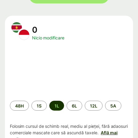
0
Nicio modificare
Perioada
48H
1S
1L
6L
12L
5A
Folosim cursul de schimb real, mediu al pieței, fără adaosuri
comerciale mascate care să ascundă taxele.
Află mai