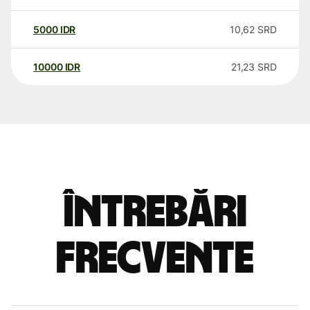
5000
IDR
10,62
SRD
10000
IDR
21,23
SRD
Întrebări
frecvente