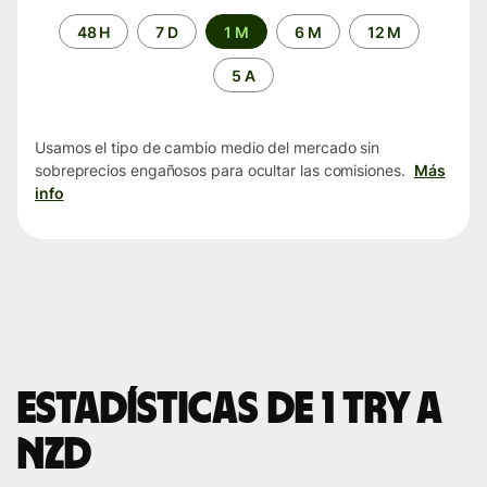
Periodo
48 H
7 D
1 M
6 M
12 M
de
tiempo
5 A
Usamos el tipo de cambio medio del mercado sin
sobreprecios engañosos para ocultar las comisiones.
Más
info
Estadísticas de 1 TRY a
NZD