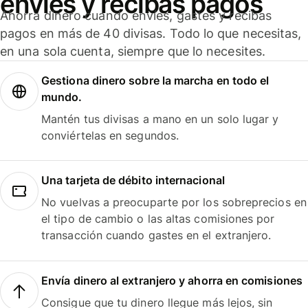
envíes y recibas pagos
Ahorra dinero cuando envíes, gastes y recibas
pagos en más de 40 divisas. Todo lo que necesitas,
en una sola cuenta, siempre que lo necesites.
Gestiona dinero sobre la marcha en todo el
mundo.
Mantén tus divisas a mano en un solo lugar y
conviértelas en segundos.
Una tarjeta de débito internacional
No vuelvas a preocuparte por los sobreprecios en
el tipo de cambio o las altas comisiones por
transacción cuando gastes en el extranjero.
Envía dinero al extranjero y ahorra en comisiones
Consigue que tu dinero llegue más lejos, sin