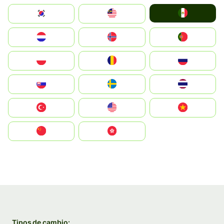
Mexico
South Korea
Malay
Nederland
Norge
Portugal
Polska
România
Россия
Slovensko
Ruoŧŧa
ไทย
Türkiye
United States
Vietnam
中国
中國香港特別行政區
Tipos de cambio: