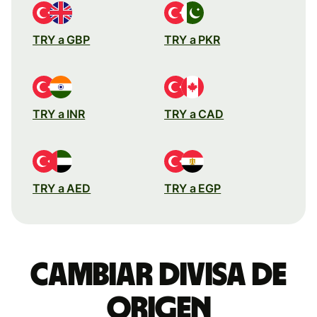
TRY a GBP
TRY a PKR
TRY a INR
TRY a CAD
TRY a AED
TRY a EGP
Cambiar divisa de
origen