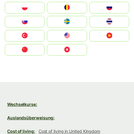
Polska
România
Россия
Slovensko
Ruoŧŧa
ไทย
Türkiye
United States
Vietnam
中国
中國香港特別行政區
Wechselkurse:
Auslandsüberweisung:
Cost of living:
Cost of living in United Kingdom