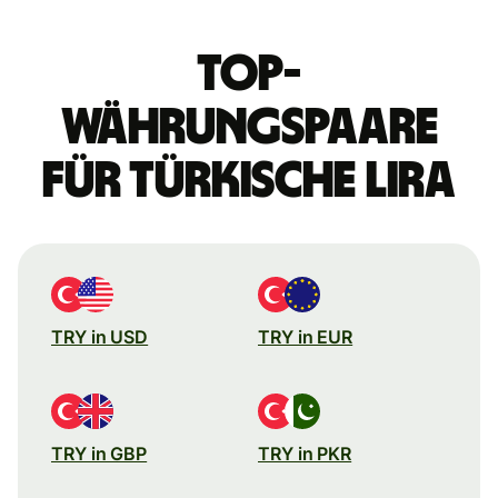
Top-
Währungspaare
für türkische Lira
TRY in USD
TRY in EUR
TRY in GBP
TRY in PKR