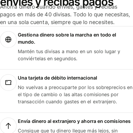
envíes y recibas pagos
Ahorra dinero cuando envíes, gastes y recibas
pagos en más de 40 divisas. Todo lo que necesitas,
en una sola cuenta, siempre que lo necesites.
Gestiona dinero sobre la marcha en todo el
mundo.
Mantén tus divisas a mano en un solo lugar y
conviértelas en segundos.
Una tarjeta de débito internacional
No vuelvas a preocuparte por los sobreprecios en
el tipo de cambio o las altas comisiones por
transacción cuando gastes en el extranjero.
Envía dinero al extranjero y ahorra en comisiones
Consigue que tu dinero llegue más lejos, sin