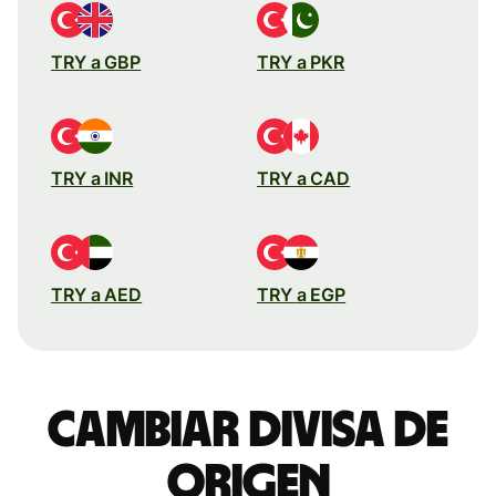
TRY a GBP
TRY a PKR
TRY a INR
TRY a CAD
TRY a AED
TRY a EGP
Cambiar divisa de
origen