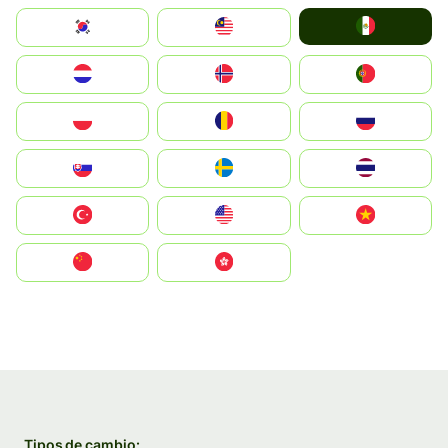
Mexico
South Korea
Malay
Nederland
Norge
Portugal
Polska
România
Россия
Slovensko
Ruoŧŧa
ไทย
Türkiye
United States
Vietnam
中国
中國香港特別行政區
Tipos de cambio: