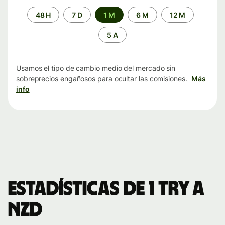
Periodo
48 H
7 D
1 M
6 M
12 M
de
tiempo
5 A
Usamos el tipo de cambio medio del mercado sin
sobreprecios engañosos para ocultar las comisiones.
Más
info
Estadísticas de 1 TRY a
NZD