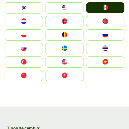
Mexico
South Korea
Malay
Nederland
Norge
Portugal
Polska
România
Россия
Slovensko
Ruoŧŧa
ไทย
Türkiye
United States
Vietnam
中国
中國香港特別行政區
Tipos de cambio: