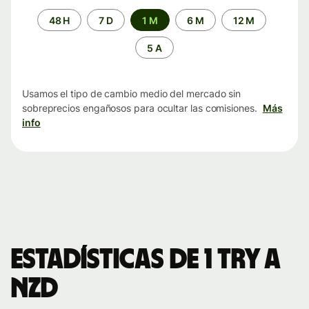
Periodo
48 H
7 D
1 M
6 M
12 M
de
tiempo
5 A
Usamos el tipo de cambio medio del mercado sin
sobreprecios engañosos para ocultar las comisiones.
Más
info
Estadísticas de 1 TRY a
NZD