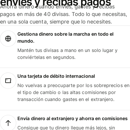
envíes y recibas pagos
Ahorra dinero cuando envíes, gastes y recibas
pagos en más de 40 divisas. Todo lo que necesitas,
en una sola cuenta, siempre que lo necesites.
Gestiona dinero sobre la marcha en todo el
mundo.
Mantén tus divisas a mano en un solo lugar y
conviértelas en segundos.
Una tarjeta de débito internacional
No vuelvas a preocuparte por los sobreprecios en
el tipo de cambio o las altas comisiones por
transacción cuando gastes en el extranjero.
Envía dinero al extranjero y ahorra en comisiones
Consigue que tu dinero llegue más lejos, sin