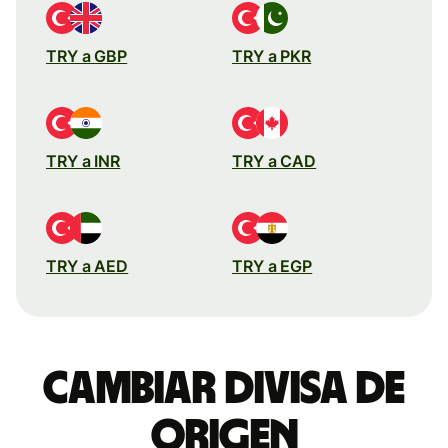
TRY a GBP
TRY a PKR
TRY a INR
TRY a CAD
TRY a AED
TRY a EGP
Cambiar divisa de
origen