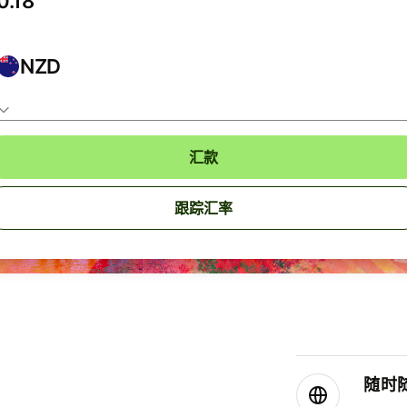
NZD
汇款
跟踪汇率
随时