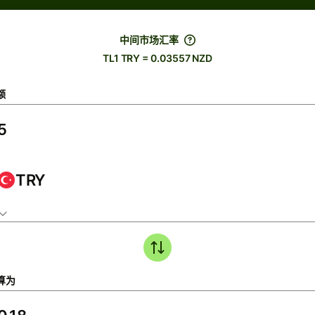
中间市场汇率
TL1 TRY = 0.03557 NZD
额
TRY
算为