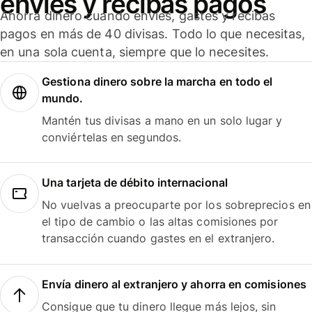
envíes y recibas pagos
Ahorra dinero cuando envíes, gastes y recibas
pagos en más de 40 divisas. Todo lo que necesitas,
en una sola cuenta, siempre que lo necesites.
Gestiona dinero sobre la marcha en todo el
mundo.
Mantén tus divisas a mano en un solo lugar y
conviértelas en segundos.
Una tarjeta de débito internacional
No vuelvas a preocuparte por los sobreprecios en
el tipo de cambio o las altas comisiones por
transacción cuando gastes en el extranjero.
Envía dinero al extranjero y ahorra en comisiones
Consigue que tu dinero llegue más lejos, sin