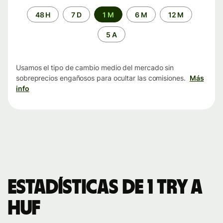
Periodo
48 H
7 D
1 M
6 M
12 M
de
tiempo
5 A
Usamos el tipo de cambio medio del mercado sin
sobreprecios engañosos para ocultar las comisiones.
Más
info
Estadísticas de 1 TRY a
HUF