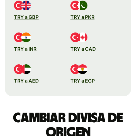
TRY a GBP
TRY a PKR
TRY a INR
TRY a CAD
TRY a AED
TRY a EGP
Cambiar divisa de
origen