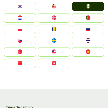
Mexico
South Korea
Malay
Nederland
Norge
Portugal
Polska
România
Россия
Slovensko
Ruoŧŧa
ไทย
Türkiye
United States
Vietnam
中国
中國香港特別行政區
Tipos de cambio: