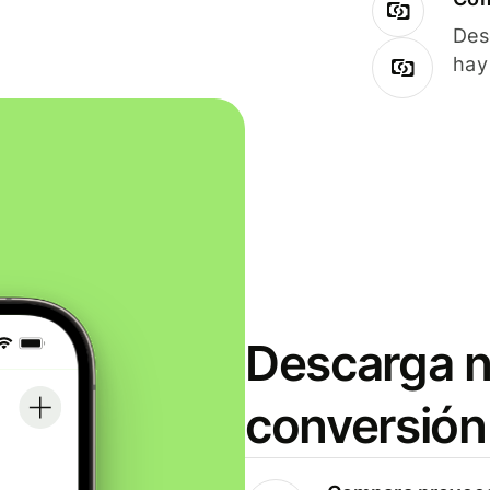
Des
hay
Descarga n
conversión