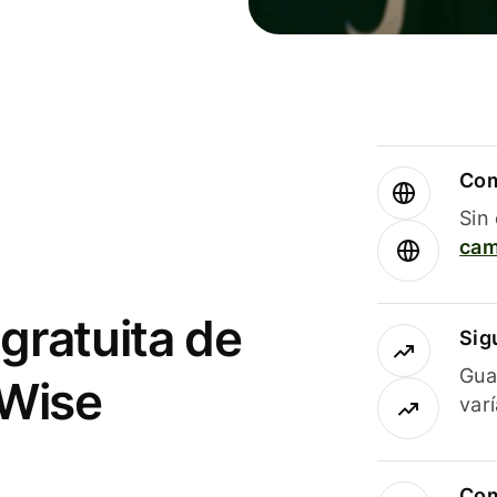
Com
Sin
cam
gratuita de
Sig
Gua
 Wise
var
Com