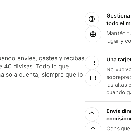
Gestiona 
todo el 
Mantén tu
lugar y c
uando envíes, gastes y recibas
Una tarje
 40 divisas. Todo lo que
No vuelva
na sola cuenta, siempre que lo
sobreprec
las altas
cuando ga
Envía din
comision
Consigue 