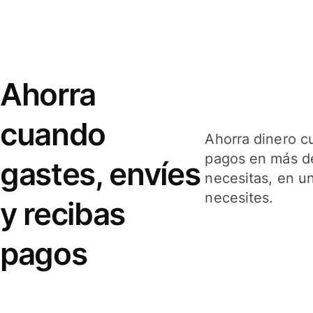
Ahorra
cuando
Ahorra dinero c
pagos en más de
gastes, envíes
necesitas, en u
necesites.
y recibas
pagos