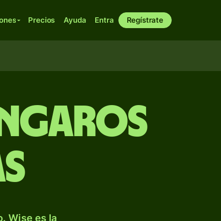
iones
Precios
Ayuda
Entra
Regístrate
úngaros
as
. Wise es la