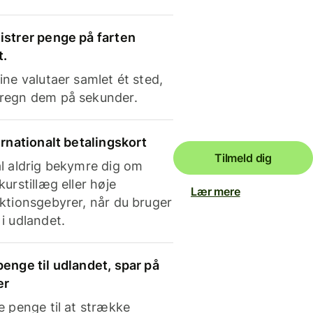
strer penge på farten
t.
ine valutaer samlet ét sted,
regn dem på sekunder.
ernationalt betalingskort
Tilmeld dig
l aldrig bekymre dig om
kurstillæg eller høje
Lær mere
ktionsgebyrer, når du bruger
i udlandet.
enge til udlandet, spar på
er
e penge til at strække