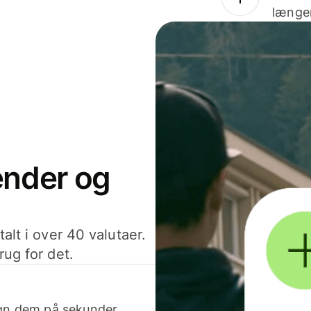
længer
sender og
alt i over 40 valutaer.
rug for det.
egn dem på sekunder.