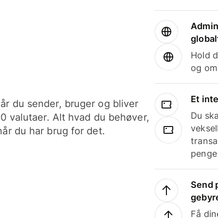
Admini
global
Hold d
og om
Et int
år du sender, bruger og bliver
Du ska
40 valutaer. Alt hvad du behøver,
veksel
år du har brug for det.
transa
penge 
Send p
gebyr
Få din