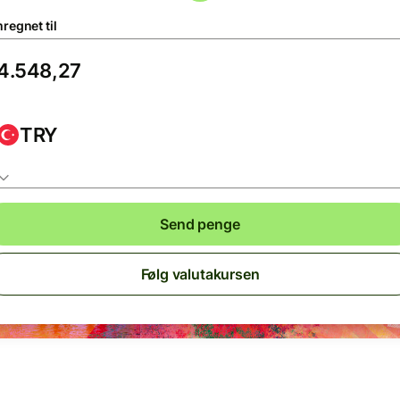
regnet til
TRY
Send penge
Følg valutakursen