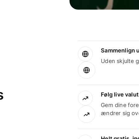
Sammenlign u
Uden skjulte g
s
Følg live valu
Gem dine fore
ændrer sig ove
Helt gratis, 