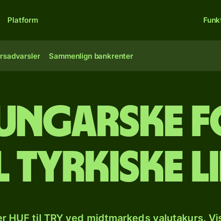
Platform
Funk
rsadvarsler
Sammenlign bankrenter
 ungarske f
l tyrkiske l
r HUF til TRY ved midtmarkeds valutakurs. Vi