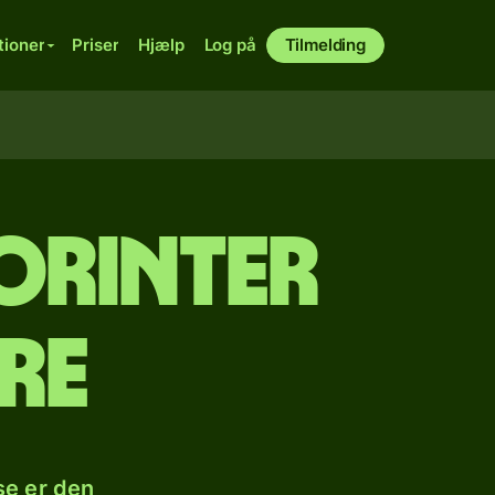
tioner
Priser
Hjælp
Log på
Tilmelding
orinter
ire
se er den