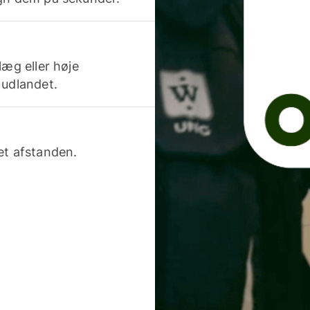
læg eller høje
 udlandet.
et afstanden.