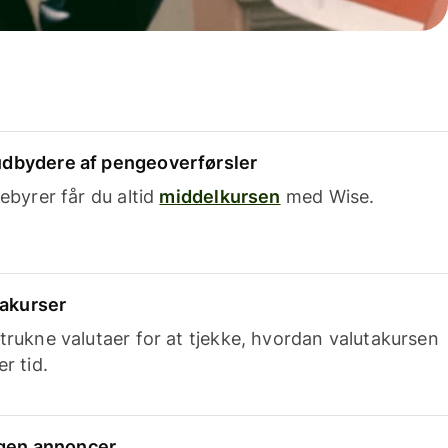
dbydere af pengeoverførsler
ebyrer får du altid
middelkursen
med Wise.
takurser
trukne valutaer for at tjekke, hvordan valutakursen
r tid.
ingen annoncer