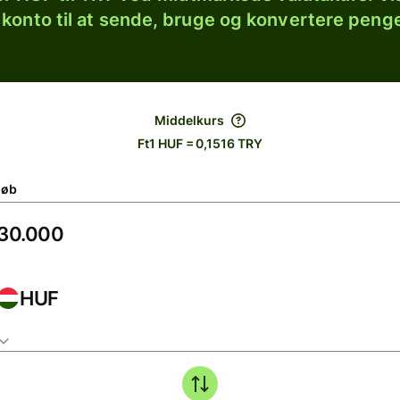
 konto til at sende, bruge og konvertere penge
Middelkurs
Ft1 HUF = 0,1516 TRY
løb
HUF