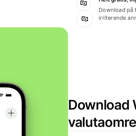
Download på få
irriterende an
Download W
valutaomr