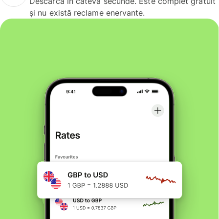
Descarcă în câteva secunde. Este complet gratuit
și nu există reclame enervante.