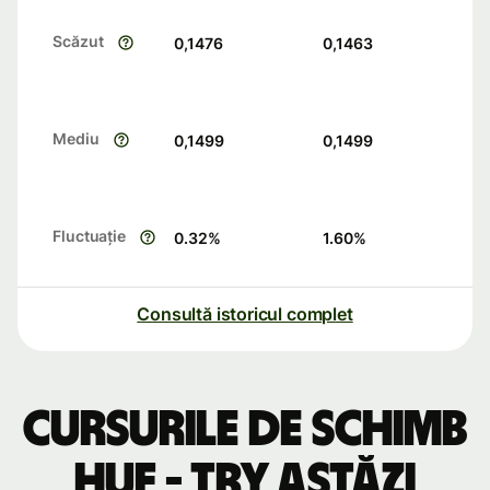
Scăzut
0,1476
0,1463
Mediu
0,1499
0,1499
Fluctuație
0.32
%
1.60
%
Consultă istoricul complet
Cursurile de schimb
HUF - TRY astăzi