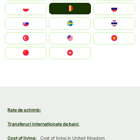
România
Polska
Россия
Slovensko
Ruoŧŧa
ไทย
Türkiye
United States
Vietnam
中国
中國香港特別行政區
Rate de schimb:
Transferuri internaționale de bani:
Cost of living:
Cost of living in United Kingdom