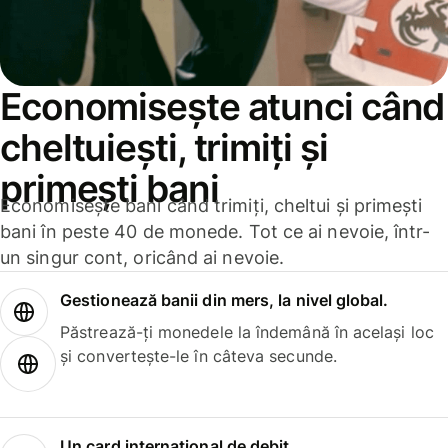
Economisește atunci când
cheltuiești, trimiți și
primești bani
Economisește bani când trimiți, cheltui și primești
bani în peste 40 de monede. Tot ce ai nevoie, într-
un singur cont, oricând ai nevoie.
Gestionează banii din mers, la nivel global.
Păstrează-ți monedele la îndemână în același loc
și convertește-le în câteva secunde.
Un card internațional de debit